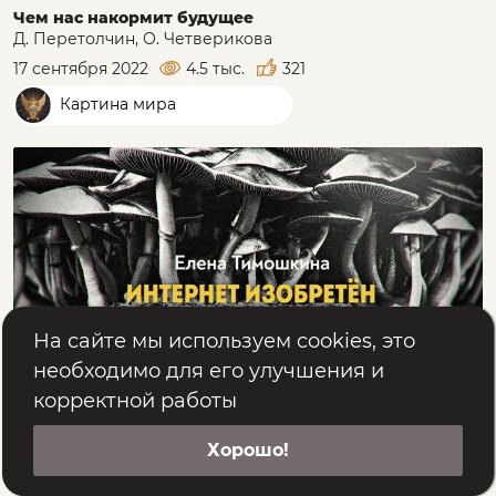
Чем нас накормит будущее
Д. Перетолчин, О. Четверикова
17 сентября 2022
4.5 тыс.
321
Картина мира
На сайте мы используем cookies, это
необходимо для его улучшения и
корректной работы
Кто управляет иммунитетом Земли
Хорошо!
А. Комогорцев, Е. Тимошкина
1 мая 2022
1.7 тыс.
171