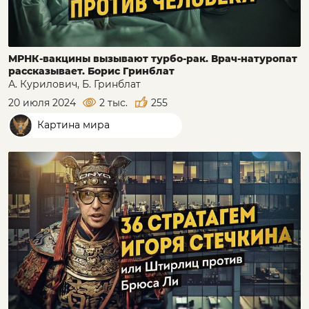
MРНК-вакцины вызывают турбо-рак. Врач-натуропат
рассказывает. Борис Гринблат
А. Курилович, Б. Гринблат
20 июля 2024
2 тыс.
255
Картина мира