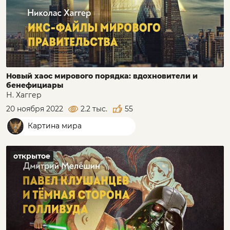
Новый хаос мирового порядка: вдохновители и
бенефициары
Н. Хаггер
20 ноября 2022
2.2 тыс.
55
Картина мира
открытое