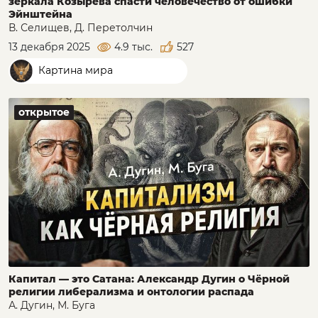
зеркала Козырева спасти человечество от ошибки
Эйнштейна
В. Селищев, Д. Перетолчин
13 декабря 2025
4.9 тыс.
527
Картина мира
открытое
Капитал — это Сатана: Александр Дугин о Чёрной
религии либерализма и онтологии распада
А. Дугин, М. Буга