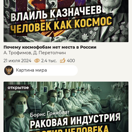
Почему космофобам нет места в России
А. Трофимов, Д. Перетолчин
21 июля 2024
2.4 тыс.
400
Картина мира
открытое