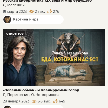
Русская кибернетика XIX века и мир будущего
Д. Мелёшин
19 марта 2023
2 тыс.
275
Картина мира
открытое
«Зеленый обман» и планируемый голод
Д. Перетолчин, О. Четверикова
28 января 2023
6.6 тыс.
649