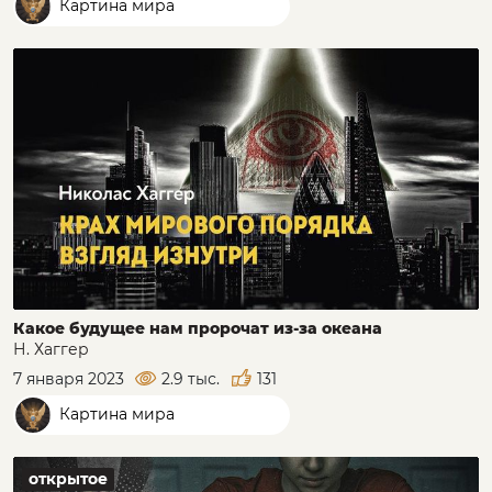
Картина мира
Какое будущее нам пророчат из-за океана
Н. Хаггер
7 января 2023
2.9 тыс.
131
Картина мира
открытое