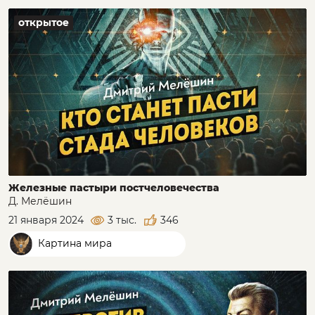
открытое
Железные пастыри постчеловечества
Д. Мелёшин
21 января 2024
3 тыс.
346
Картина мира