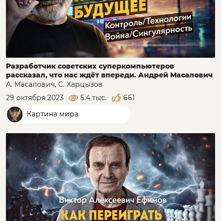
Разработчик советских суперкомпьютеров
рассказал, что нас ждёт впереди. Андрей Масалович
А. Масалович, С. Харцызов
29 октября 2023
5.4 тыс.
661
Картина мира