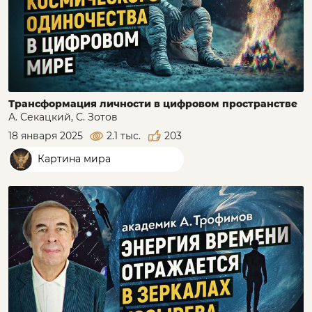
Трансформация личности в цифровом пространстве
А. Секацкий, С. Зотов
18 января 2025
2.1 тыс.
203
Картина мира