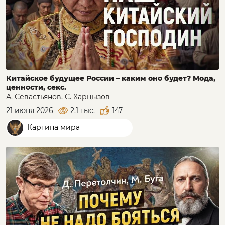
Китайское будущее России – каким оно будет? Мода,
ценности, секс.
А. Севастьянов, С. Харцызов
21 июня 2026
2.1 тыс.
147
Картина мира