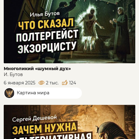
Многоликий «шумный дух»
И. Бутов
6 января 2025
2 тыс.
124
Картина мира