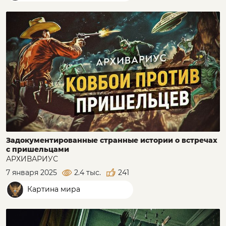
Задокументированные странные истории о встречах
с пришельцами
АРХИВАРИУС
7 января 2025
2.4 тыс.
241
Картина мира