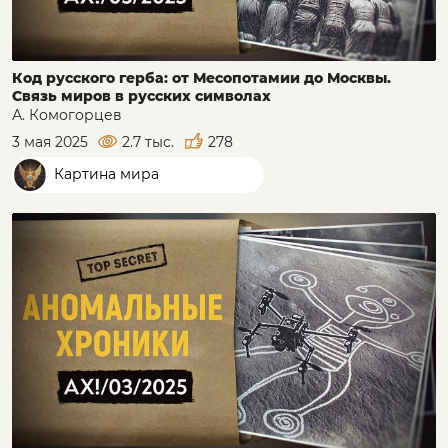
Код русского герба: от Месопотамии до Москвы.
Связь миров в русских символах
А. Комогорцев
3 мая 2025
2.7 тыс.
278
Картина мира