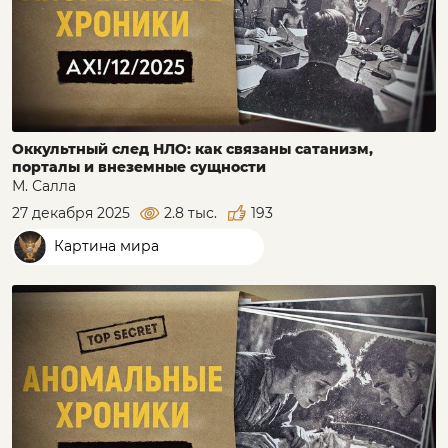
Оккультный след НЛО: как связаны сатанизм,
порталы и внеземные сущности
М. Салла
27 декабря 2025
2.8 тыс.
193
Картина мира