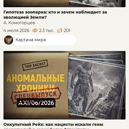
Гипотеза зоопарка: кто и зачем наблюдает за
эволюцией Земли?
А. Комогорцев
4 июля 2026
2.3 тыс.
201
Картина мира
Оккультный Рейх: как нацисты искали гены