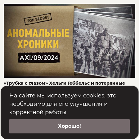
«Трубка с глазом» Хельги Геббельс и потерянные
гиганты Атлантиды
А. Комогорцев, Е. Съянова
На сайте мы используем cookies, это
5 октября 2024
3.8 тыс.
510
необходимо для его улучшения и
корректной работы
Картина мира
Хорошо!