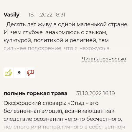
такого рода информация обычному
обывателю. Зачем мозг забивать, когда
Vasily
18.11.2022 18:31
вокруг столько предлагается, в том числе и
Десять лет живу в одной маленькой стране.
деньги в долг.
И чем глубже знакомлюсь с языком,
культурой, политикой и религией, тем
сильнее подозрение, что я нахожусь в
социальной лаборатории. Какое то смутное
Читать полностью
чувство, что спектакль смотришь, а местные
ничего не замечают. После просмотра
9
ваших роликов, я в этом просто уверен. Вы
мне глаза открыли, спасибо!
полынь горькая трава
31.10.2022 16:19
Оксфордский словарь: «Стыд - это
Игорь, вы часто ссылаетесь на разных
болезненная эмоция, возникающая как
авторов и их книги. Пожалуйста,
следствие осознания чего-то бесчестного,
закрепляйте на них ссылки под видео.
нелепого или неприличного в собственном