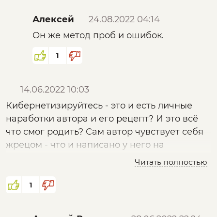
Алексей
24.08.2022 04:14
Он же метод проб и ошибок.
1
14.06.2022 10:03
Кибернетизируйтесь - это и есть личные
наработки автора и его рецепт? И это всё
что смог родить? Сам автор чувствует себя
жрецом - что и написано у него на
бейсболке -словарь НН Вашкевича - слово
Читать полностью
кино -оник.
Очередная жвачка для мозга. Вопрос к
1
автору - куда ведёшь?