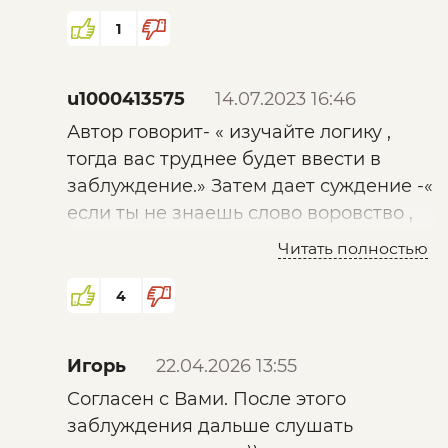
кибернетическим, то есть применялся
принцип, который тогда еще не имел
1
термина...
u1000413575
14.07.2023 16:46
Автор говорит- « изучайте логику ,
тогда вас труднее будет ввести в
заблуждение.» Затем дает суждение -«
если ты не знаешь слово воровство ,
ты никогда не будешь воровать.»
Читать полностью
логическая конструкция а=b
Не знаешь слово = никогда не будешь
4
совершать действие , обозначаемое
этим словом.
Игорь
22.04.2026 13:55
Это ложное логическое суждение .
Согласен с Вами. После этого
Просто сразу врезалось в слух.
заблуждения дальше слушать
Животные не знают слово