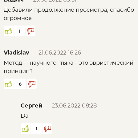
авторами, сообществ и тд. Будет ли
Добавили продолжение просмотра, спасибо
инструмент, для "материализовывания" или
огромное
более детального обсуждения некоторых
идей/ концепций изложенных здесь. Или
1
цель ресурса "фабрика контента". Знание
без действия - ... . Материалы интересные,
спасибо.
Vladislav
21.06.2022 16:26
Метод - "научного" тыка - это эвристический
принцип?
6
Сергей
23.06.2022 08:28
Da
1