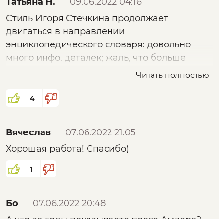
Татьяна Н.
09.06.2022 04:16
Стиль Игоря Стечкина продолжает
двигаться в направлении
энциклопедического словаря: довольно
много инфо. деталек; жаль, что больше
связанных когезивным способом, чем
Читать полностью
когерентностью. Тоже есть этакая
склонность к гипертекстовости, и мне это
4
нравится. Не со всем продолжаю быть
согласной, как и в прошлых передачах,
Вячеслав
07.06.2022 21:05
с лингвистическими заключениями, но и так
Хорошая работа! Спасибо)
сойдет, спорить об этом не хочется. Важно,
что подборка материала наводит на
1
собственные размышления. Спасибо!
Бо
07.06.2022 20:48