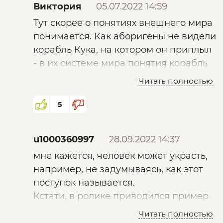
Виктория
05.07.2022 14:59
Тут скорее о понятиях внешнего мира
понимается. Как аборигены не видели
корабль Кука, на котором он приплыл
- в их системе мира понятия корабль
не было.
Читать полностью
А боль - это неотъемлемая часть
самого думающего объекта, то есть
5
симпатическая система человека.
u1000360997
28.09.2022 14:37
мне кажется, человек может украсть,
например, не задумываясь, как этот
поступок называется.
Кстати, в ролике приводился пример
военного коммунизма, который был
Читать полностью