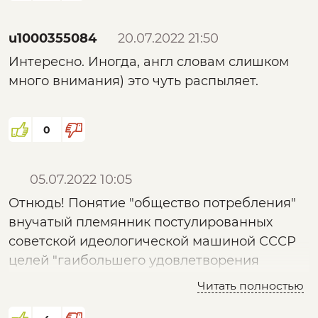
u1000355084
20.07.2022 21:50
Интересно. Иногда, англ словам слишком
много внимания) это чуть распыляет.
0
05.07.2022 10:05
Отнюдь! Понятие "общество потребления"
внучатый племянник постулированных
советской идеологической машиной СССР
целей "гаибольшего удовлетворения
растущих потребностей советских граждан"
Читать полностью
и пра-пра-...внук кибуцев, "Государства"