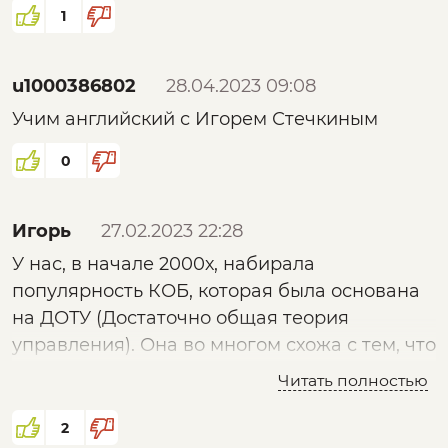
1
u1000386802
28.04.2023 09:08
Учим английский с Игорем Стечкиным
0
Игорь
27.02.2023 22:28
У нас, в начале 2000х, набирала
популярность КОБ, которая была основана
на ДОТУ (Достаточно общая теория
управления). Она во многом схожа с тем, что
Вы озвучиваете. Конкретнее, в ней много
Читать полностью
почерпнуто из Кибернетики. Сегодня о
ДОТУ слышно все реже и реже. Не нужна
2