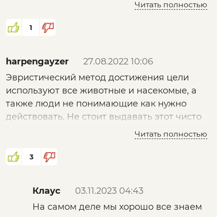
путь к цели..иврит(иуд.дей,действующий как
Читать полностью
Иуда)
1
harpengayzer
27.08.2022 10:06
Эвристический метод достижения цели
используют все животные и насекомые, а
также люди не понимающие как нужно
действовать. Не стоит выдавать этот чисто
инстинктивный способ достижения цели за
Читать полностью
великое знание, которое от нас скрывают))
3
Клаус
03.11.2023 04:43
На самом деле мы хорошо все знаем