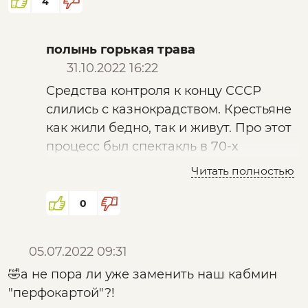
Платона и "Города Солнца" Кампанелло. Не
4
стыдно потреблять доступное на
заработанные порядочным способом
полынь горькая трава
средства. Позорно, имея исторически
31.10.2022 16:22
небывалые средства контроля над
Средства контроля к концу СССР
безудержным казнокрадством и
слились с казнокрадством. Крестьяне
мздоимством, терпеть в государстве
как жили бедно, так и живут. Про этот
культивируемуе (не иначе!) сверху донизу
процесс был спектакль в 70-х
коррупцию и бесчеловечно барскую
"Энергичные люди". Фильм "Премия".
эксплуатацию собственного народа,
Читать полностью
И т д. Но это ничего не изменило, к
ведущие к его истощению, деградации и
можалению.
вырождению, "матриоты", машу вать!
0
05.07.2022 09:31
🤣а не пора ли уже заменить наш кабмин
"перфокартой"?!