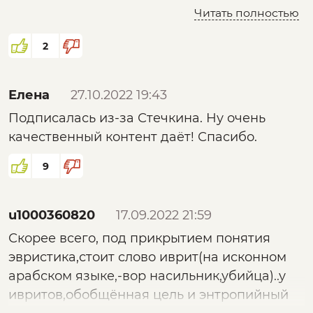
поведении или обстоятельствах жизни (или
Читать полностью
того же в поведении или жизни других, чьи
честь или позор человек рассматривает как
2
свои собственные), или же в результате
попадания в ситуацию, оскорбляющую
Елена
27.10.2022 19:43
собственную скромность или приличие
Подписалась из-за Стечкина. Ну очень
индивида». shame то есть.
качественный контент даёт! Спасибо.
9
u1000360820
17.09.2022 21:59
Скорее всего, под прикрытием понятия
эвристика,стоит слово иврит(на исконном
арабском языке,-вор насильник,убийца)..у
ивритов,обобщённая цель и энтропийный