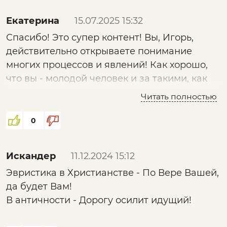
Екатерина
15.07.2025 15:32
Спасибо! Это супер контент! Вы, Игорь,
действительно открываете понимание
многих процессов и явлений! Как хорошо,
что вы - молодой человек и за такими, как
вы, будущее! Я мыслю, как динозавр
Читать полностью
допотопный. Итак, задача не убить Кощея
(он автоматически помрёт), а разрушить его
0
яйцо (систему). Осталось понять, что из себя
представляет игла и, самое главное, остриё
Искандер
11.12.2024 15:12
этой иглы)))
Эвристика в Христианстве - По Вере Вашей,
да будет Вам!
В античности - Дорогу осилит идущий!