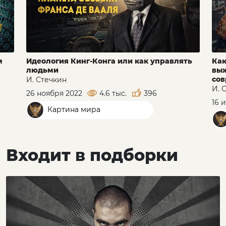
м
Идеология Кинг-Конга или как управлять
Как
людьми
выж
сов
И. Стечкин
И. 
26 ноября 2022
4.6 тыс.
396
16 
Картина мира
Входит в подборки