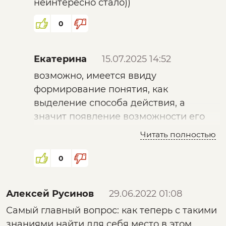
неинтересно стало))
«воровство», и человек до того как
появилась речь , но 100 % они
0
воровали еду и еще что-нибудь у
своих ближних.
Екатерина
15.07.2025 14:52
возможно, имеется ввиду
формирование понятия, как
выделение способа действия, а
значит появление возможности его
ОСОЗНАННОГО использования.
Читать полностью
0
Алексей Русинов
29.06.2022 01:08
Самый главный вопрос: как теперь с такими
знаниями найти для себя место в этом