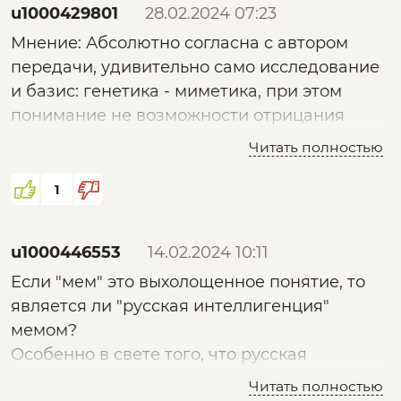
u1000429801
28.02.2024 07:23
увести "не туда". Очередной "Голый король",
как мне показалось.
Мнение: Абсолютно согласна с автором
передачи, удивительно само исследование
и базис: генетика - миметика, при этом
понимание не возможности отрицания
явлений (инструмента воздействия), как
Читать полностью
развитие прогресса, остается вопрос, как
бороться?, как не попадать?, частично
1
правильно: предупрежден, значит
вооружен, но это доля в общей массе. С
u1000446553
14.02.2024 10:11
технологическими приемами, логично
Если "мем" это выхолощенное понятие, то
предположить эффективным будет такой же
является ли "русская интеллигенция"
инструмент борьбы (распознавания)
мемом?
технического происхождения, например
Особенно в свете того, что русская
мгновенный анализ ИИ, как например уже
интеллигенция после начала СВО массово
имеющиеся технологии мгновенного
Читать полностью