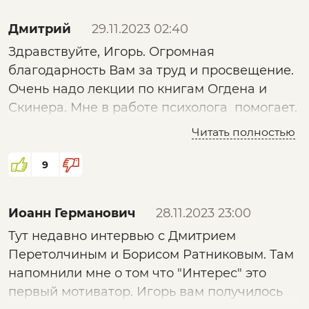
Таро.
Дмитрий
29.11.2023 02:40
Здравствуйте, Игорь. Огромная
благодарность Вам за труд и просвещение.
Очень надо лекции по книгам Огдена и
Скинера. Мне в работе психолога помогает.
Люди приходят и, в том числе, ищут то, на
Читать полностью
что можно опереться.
9
Иоанн Германович
28.11.2023 23:00
Тут недавно интервью с Дмитрием
Перетолчиным и Борисом Ратниковым. Там
напомнили мне о том что "Интерес" это
первый мотиватор. Игорь вам получилось