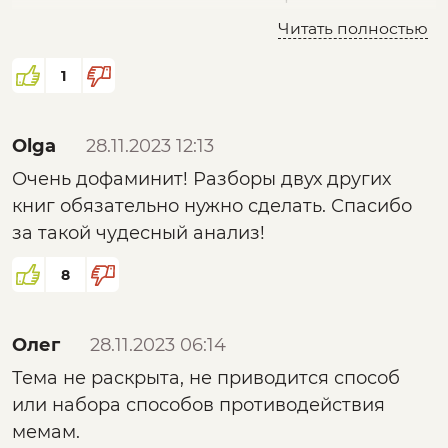
профессором психологии Клэром У.
Читать полностью
Грейвзом в шестидесятые годы, и с тех пор
эти идеи получили развитие благодаря
1
двум его убеждённым последователям,
Дону Беку и Крису Ковану, на основании их
Olga
28.11.2023 12:13
активной работы в Северной Америке и
Очень дофаминит! Разборы двух других
Южной Африке.В последние годы были
книг обязательно нужно сделать. Спасибо
объединены работы британского биолога
за такой чудесный анализ!
Ричарда Доукинза «Эгоистичный ген»
(Richard Dawkins The Selfish Gene) и
8
венгерско-американского психолога Михая
Чиксентмихайи «Эволюционирующая
самость» (Mihaly Csikszenlmihalyi The
Олег
28.11.2023 06:14
Evolving Self), чтобы донести свежий язык
Тема не раскрыта, не приводится способ
«мемов»
или набора способов противодействия
мемам.