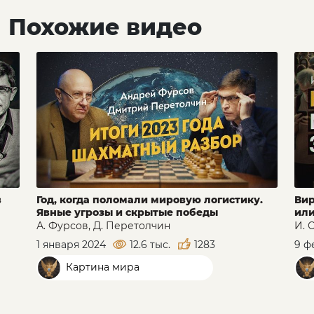
Похожие видео
в
Год, когда поломали мировую логистику.
Вир
Явные угрозы и скрытые победы
или
А. Фурсов, Д. Перетолчин
И. 
1 января 2024
12.6 тыс.
1283
9 ф
Картина мира