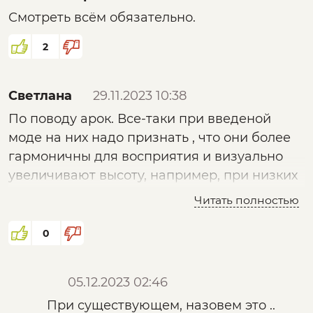
суть знания образа - не способна
Смотреть всём обязательно.
противостоять воздействию вируса. В
случае низведения мышления
2
человека до уровня зомбированного
поведения, весьма просто
спровоцировать управляемое
Светлана
29.11.2023 10:38
поведение "человека-робота",
По поводу арок. Все-таки при введеной
например на приобретение товара,
моде на них надо признать , что они более
расстрел одноклассников или на
гармоничны для восприятия и визуально
самоликвидацию. Опыты академика
увеличивают высоту, например, при низких
Павлова на собаках, с превращением
потолках. Т .е. нельзя не признать
Читать полностью
круга в овал, подтвердили реальность
полезность некоторых мемов.
такого манипулирования.
0
Вопрос: если англосаксы так масштабно
продвинулись с меметикой, то что у нас?
05.12.2023 02:46
Заклинания про национально-
При существующем, назовем это ..
освободительную войну без смены эконом