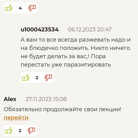
«Восемь знаковых цМемов, которые
4
составляют центральное ядро спирали и
процесса развития, представлены в
формате разных цветов. »
u1000423534
06.12.2023 20:47
А вам то все всегда разжевать надо и
на блюдечко положить. Никто ничего
не будет делать за вас,! Пора
перестать уже паразитировать
2
Alex
27.11.2023 15:08
Обязательно продолжайте свои лекции!
перейти
2