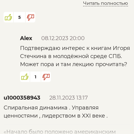
его подогреть за счёт фразы "много
Читать полностью
дофамина" )) я рад что могу у вас на Сайте
всегда услышать что-то очень нужное и
5
полезное особенно когда ведётся анализ на
влияние на подсознание. Смотря на
Alex
08.12.2023 20:00
молодежь в метро СПБ я замечаю плоды
Подтверждаю интерес к книгам Игоря
влияния на наше население.
Стечкина в молодёжной среде СПБ.
Общественный транспорт это театр эмоций
Может пора и там лекцию прочитать?
и очень хорошая платформа для
тренировки анализа воздействия но с
1
минимальным личным подтверждением
анализа )))
u1000358943
28.11.2023 13:17
Спиральная динамика . Управляя
ценностями , лидерством в XXI веке .
«Начало было положено американским