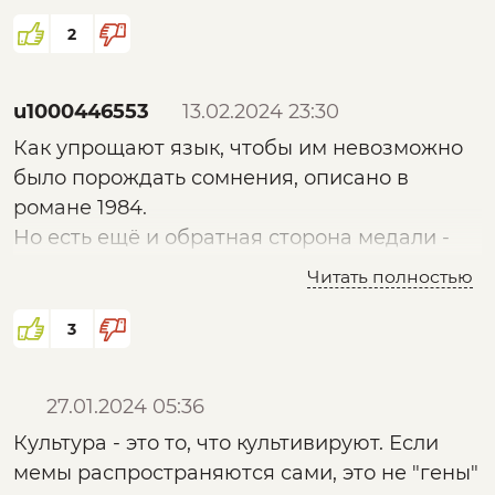
потянулась на историческую родину...
перевода. Программа распознавания лиц -
феодализм, по сравнению с градационной
2
возможностью оценки речи и текста, не
говоря уже об архаизме тотальных
u1000446553
13.02.2024 23:30
репрессий.
Как упрощают язык, чтобы им невозможно
было порождать сомнения, описано в
Это не вирус это неизбежная форма
романе 1984.
прогресса.
Но есть ещё и обратная сторона медали -
необходимы профессионально
Хоть человек и биологическая "машина", с
Читать полностью
подготовленные (а ещё лучше -
таким объемом инфоциганизма
профессионально выдрессированные)
3
самостоятельно ему не справиться.
пропагандисты, которые будут
использовать упрощенные конструкции
27.01.2024 05:36
языка для предопределенного поведения
Культура - это то, что культивируют. Если
массы.
мемы распространяются сами, это не "гены"
Массоны случаем не когорта таких