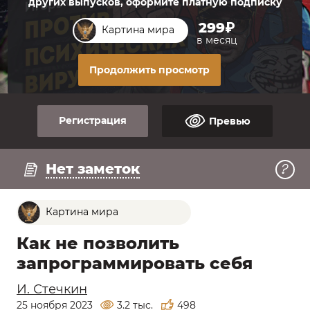
других выпусков, оформите платную подписку
299₽
Картина мира
в месяц
Продолжить просмотр
Регистрация
Превью
Регистрация
Смотреть превью
Нет заметок
Картина мира
Как не позволить
запрограммировать себя
И. Стечкин
25 ноября 2023
3.2 тыс.
498