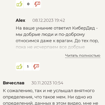
0
верблюд идёт, собака лает.... От констатации
чужого действия нужно переходить к
формированию собственного видения.
Alex
08.12.2023 19:42
На ваше уныние ответил КиберДед -
мы добрые люди и по-доброму
относимся даже к врагам. До тех пор,
пока не исчерпаем все добрые
способы увещевания.
Читать полностью
1
Вячеслав
30.11.2023 10:54
К сожалению, так и не услышал внятного
определения, что такое мем. Ни одно из
определений, данных в этом видео, мне не