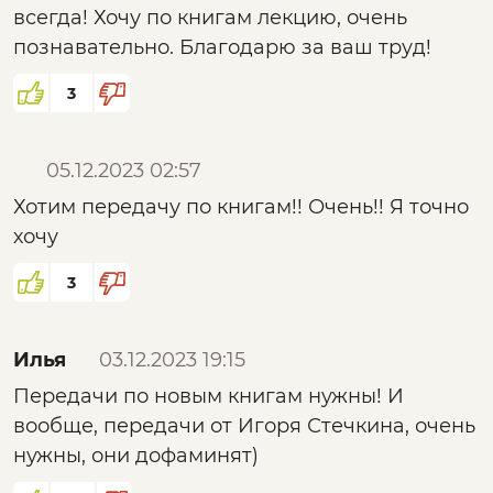
летающие со скоростью света...
всегда! Хочу по книгам лекцию, очень
Кстати об последнем. Был "создан"
познавательно. Благодарю за ваш труд!
двигатель Джона Серла, который по факту
3
упоминается в фашистской Германии, но до
этого ещё в царской России в трудах некого
Николая Николаевича Новицкого. О нём
05.12.2023 02:57
мне совершенно ничего не известно, кроме
Хотим передачу по книгам!! Очень!! Я точно
того что он родился 1 апреля, а вся жизнь
хочу
его напоминает анекдот из серии "всё
равно не поверишь". За этим именем стоят
3
такие прорывные изобретения как лаковая
изоляция в трансформаторах,
Илья
03.12.2023 19:15
полупроводники, изготовление стеклянных
призм и много другого...
Передачи по новым книгам нужны! И
Просьба к Вам сделать про него передачу.
вообще, передачи от Игоря Стечкина, очень
Ещё раз спасибо.
нужны, они дофаминят)