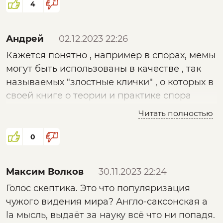
4
Андрей
02.12.2023 22:26
Кажется понятно , например в спорах, мемы
могут быть использованы в качестве , так
называемых "злостные клички" , о которых в
своей книге о теории и практике спора
писал Поварнин. Использование их
Читать полностью
производит ложную аксиому в доводах и
доказательствах.
0
Максим Волков
30.11.2023 22:24
Голос скептика. Это что популяризация
чужого видения мира? Англо-саксонская a
la мысль, выдаёт за науку всё что ни попадя.