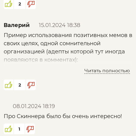
2
назначила совестью нации.
Валерий
15.01.2024 18:38
Пример использования позитивных мемов в
своих целях, одной сомнительной
организацией (адепты которой тут иногда
появляются в комментах):
Читать полностью
"Наука", "созидание",..
2
08.01.2024 18:19
Про Скиннера было бы очень интересно!
1