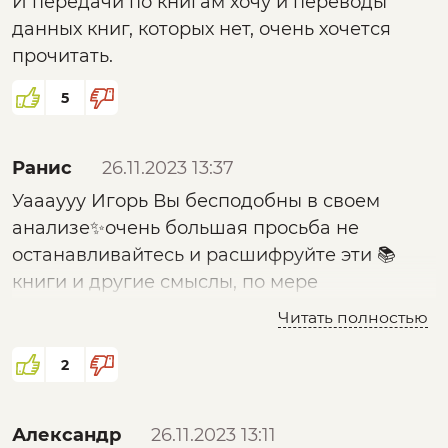
И передачи по книгам хочу и переводы
данных книг, которых нет, очень хочется
прочитать.
5
Ранис
26.11.2023 13:37
Уаааууу Игорь Вы бесподобны в своем
анализе✨очень большая просьба не
останавливайтесь и расшифруйте эти 📚
книги и другие смыслы, по мере
возможности✨мой дофомин после Ваших
Читать полностью
материалов зашкаливает✨за что очень Вас
благодарю🙏Вы больше даёте нам чем
2
думаете…..!!!✨✨✨✊🏻
Александр
26.11.2023 13:11