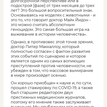
долгосрочной перспективе или в
подострой [фазе] от трех месяцев до трех
лет? Это большой вопросительный знак.
Основываясь на моделях с животными - и
это то, что говорит доктор Майк Йидон -
это можно считать абсолютным
геноцидом. Это самая большая игра на
выживание в истории человечества».
Однако, в противовес этой точке зрения,
доктор Питер Маккаллоу, который
полностью согласен с фактом развития
этих событий по сценарию и которое
является одним из самых вопиющих
преступлений против человечности, не
убежден в том, что массовое вымирание
в мире произойдет осенью.
Он хорошо приобщен к науке и, по сути,
прошел стажировку по COVID-19, а также
был старшим редактором двух
престижных медицинских журналов,
поэтому его мнение также заслуживает
внимания. Мы опубликуем его интервью