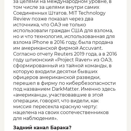
за целями на международном уровне, в
том числе за целями внутри самих
Соединенных Штатов. MIT Technology
Review позже показал через два
источника, что ОАЭ не только
использовали граждан США для взлома,
но и что технология, использованная для
взлома iPhone в 2016 году, была продана
им американской фирмой Accuvant.
Согласно отчету Reuters 2019 года, а в 2016
году шпионский «Project Raven» из ОАЭ,
сформированный из тайной команды, в
которую входили десятки бывших
офицеров американской разведки,
перешел в фирму по кибербезопасности
под названием DarkMatter. Именно здесь
«американцы, участвовавшие в этой
операции, говорят, что видели, как
миссия пересекла красную черту:
нацелена на своих соотечественников
для наблюдения».
Задний канал Барака?