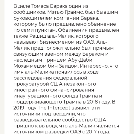
В деле Томаса Барака один из
сообщников, Мэтью Граймс, был бывшим
руководителем компании Барака,
которому было предъявлено обвинение
по семи пунктам. Обвинения предъявлен
также Рашид аль-Малик, которого
называют бизнесменом из ОАЭ. Аль-
Малик предположительно был прямым
связующим звеном между Бараком и
наследным принцем Абу-Даби
Мохаммедом бин Заидом. Интересно, что
имя аль-Малика появилось в ходе
расследования федеральной
прокуратурой США незаконного
иностранного финансирования
инаугурационного фонда Трампа и
поддерживающего Трампа в 2018 году. В
2019 году The Intercept заявил: эти
источники подтвердили, что
разведывательное сообщество США
пришло к выводу, что аль-Малик является
источником разведки ОАЭ с 2017 года.