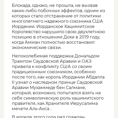
Блокада, однако, не прошла, не вызвав
каких-либо побочных эффектов, одним из
которых стало отстранение от политики
многолетнего надежного союзника США
Иордании. Иорданское Хашимитское
Королевство нарушило свою двухлетнюю
позицию в отношении Дохи в 2019 году,
когда Амман полностью восстановил
экономические связи.
Непоколебимая поддержка Дональдом
Трампом Саудовской Аравии и ОАЭ
привела к конфликту США со своим
традиционным союзником, особенно
после того, как король Иордании Абдалла
II узнал о наследном принце Саудовской
Аравии Мухаммеде бен Салмане,
который, возможно, попытался взять на
себя символическую роль хашимитского
правителя, как Хранителя Иерусалима
мечети Аль-Акса .
В апреле этого года ряд граждан