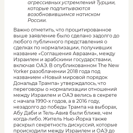
агрессивных устремлений Турции,
которые подпитываются
возобновившимся натиском
России.
Важно отметить, что процитированное
выше заявление было сделано задолго до
любого публичного представления о
сделках по нормализации, получивших
название «Соглашения Авраама», между
Израилем и арабскими государствами,
включая ОАЭ. В опубликованном The New
Yorker разоблачении 2018 года под
названием «Новый мировой порядок
Дональда Трампа» утверждалось, что
переговоры о нормализации отношений
между Израилем и ОАЭ велись в секрете
с начала 1990-х годов, а в 2016 году,
незадолго до победы Трампа на выборах,
Абу Даби и Тель-Авив были ближе, чем
когда-либо. Житель Нью-Йорка также
раскрыл секретность дискуссий, которые
происходили между Израилем и ОАЭ до