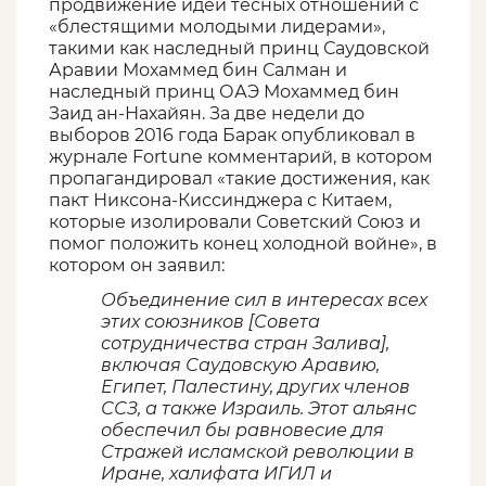
продвижение идеи тесных отношений с
«блестящими молодыми лидерами»,
такими как наследный принц Саудовской
Аравии Мохаммед бин Салман и
наследный принц ОАЭ Мохаммед бин
Заид ан-Нахайян. За две недели до
выборов 2016 года Барак опубликовал в
журнале Fortune комментарий, в котором
пропагандировал «такие достижения, как
пакт Никсона-Киссинджера с Китаем,
которые изолировали Советский Союз и
помог положить конец холодной войне», в
котором он заявил:
Объединение сил в интересах всех
этих союзников [Совета
сотрудничества стран Залива],
включая Саудовскую Аравию,
Египет, Палестину, других членов
ССЗ, а также Израиль. Этот альянс
обеспечил бы равновесие для
Стражей исламской революции в
Иране, халифата ИГИЛ и