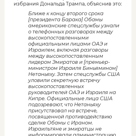
избрания Дональда Трампа, объяснив это:
Ближе к концу второго срока
[президента Барака] Обамы
американские спецслужбы узнали
о телефонных разговорах между
высокопоставленными
официальными лицами ОАЭ и
Израилем, включая разговоры
между высокопоставленным
лидером Эмиратов и [премьер-
министром Израиля Биньямином]
Нетаньяху. Затем спецслужбы США
уловили секретную встречу
высокопоставленных
руководителей ОАЭ и Израиля на
Кипре. Официальные лица США
подозревают, что Нетаньяху
присутствовал на встрече,
посвященной противодействию
сделке Обамы с Ираном.
Израильтяне и эмиратцы не
информировали администрацию