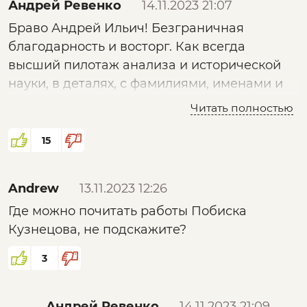
Андрей Ревенко
14.11.2023 21:07
антитеррористическая деятельность, это
Браво Андрей Ильич! Безграничная
тоже их проект, встроенный в общий план.
благодарность и восторг. Как всегда
Благодарю, Андрей Ильич.
высший пилотаж анализа и исторической
науки, в деталях, с фамилиями, именами и
явками.
Читать полностью
15
Andrew
13.11.2023 12:26
Где можно почитать работы Побиска
Кузнецова, не подскажите?
3
Андрей Ревенко
14.11.2023 21:09