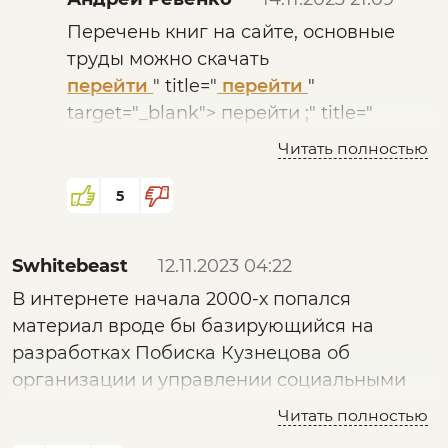
Перечень книг на сайте, основные
труды можно скачать
перейти
" title="
перейти
"
target="_blank">
перейти
;" title="
перейти
" title="
перейти
"
Читать полностью
target="_blank">
перейти
;"
target="_blank" data-lpm="noindex"
5
rel="nofollow">
побиск.рф
Swhitebeast
12.11.2023 04:22
В интернете начала 2000-х попался
материал вроде бы базирующийся на
разработках Побиска Кузнецова об
организации и управлении социальными
системами на внеземных и подводных
Читать полностью
автономных станциях по типу лунных и