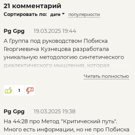
21 комментарий
Сортировать по:
дате
популярности
Pg Gpg
19.03.2025 19:44
А Группа под руководством Побиска
Георгиевича Кузнецова разработала
уникальную методологию синтетического
диалектического мышления, которая
позволяла существенно оптимизировать
Читать полностью
процесс научного познания.
Этот продукт впечатляет, как и многие
1
другие работы. Удивление вызыает то, что
имея в арсенале такие научные
Pg Gpg
19.03.2025 19:38
методологии описания, аналища,
На 44:28 про Метод "Критический путь".
достижения, моделировпния мы до сих пор
Много есть информации, но не про Побиска
живём в том обществе, в котором живём.