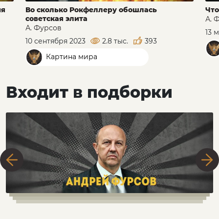
ия
Во сколько Рокфеллеру обошлась
Что
советская элита
А. 
А. Фурсов
13 
10 сентября 2023
2.8 тыс.
393
Картина мира
Входит в подборки