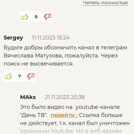
нас своими "вроде бы"
Читать полностью
генерала Петрова, посадили Ефимова,
Зазанобин вроде сам помер.
0
Ефимова видать сломали в тюрьме, так что
Sergey
11.11.2023 15:24
он сейчас толкает откровенный паражняк в
стиле хари-рама, причем даже на nday.
Будьте добры обозначить канал в телеграм
Вячеслава Матузова, пожалуйста. Через
Многие наиболее убежденные
поиск не высвечивается.
последователи ДОТУ вступили в ополчение
7
2014 года, где треть были имперцы-
монархисты, треть были коммунисты, а вот
треть были родноверы-КОБоДОТУвцы.
MAks
21.11.2023 20:38
Многие погибли.
Это было видео на youtube-канале
"День ТВ".
перейти
; Ссылка больше
не действует, т.к. канал был уничтожен
админами Youtube. Но в веб-архиве