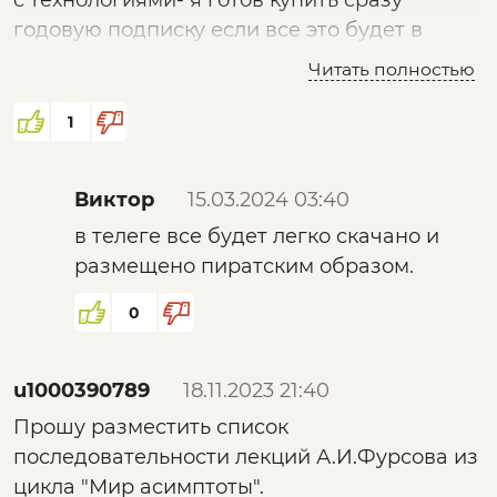
с технологиями- я готов купить сразу
годовую подписку если все это будет в
телеге. И таких как я наверное будет много.
Читать полностью
А так нужно прилагать много усилий чтобы
просто добраться до вас. Все в телефонах.
1
Виктор
15.03.2024 03:40
в телеге все будет легко скачано и
размещено пиратским образом.
0
u1000390789
18.11.2023 21:40
Прошу разместить список
последовательности лекций А.И.Фурсова из
цикла "Мир асимптоты".