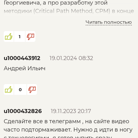
Георгиевича, а про разработку этой
Видимо ещё не пришла пора нам ;)
методики (Critical Path Method, СРM) в конце
50х на западе. Суть в оптимизации
Читать полностью
проэктных ресурсов на важнейших задачах.
Хорошая штука. В менеджменте это была
1
революционный, научный алгоритм
управлением времени проекта.
u1000443912
19.01.2024 08:32
Андрей Ильич
0
u1000432826
19.11.2023 20:17
Сделайте все в телеграмм , на сайте видео
часто подтормаживает. Нужно д идти в ногу