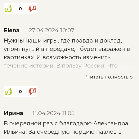
0
Elena
27.04.2024 10:07
Нужны наши игры, где правда и доклад,
упомянутый в передаче, будет выражен в
картинках. И возможность изменить
течение истории. В пользу России! Что
может быть лучше для обучения нынешних
Читать полностью
тычащих пальцами.
0
Ирина
11.04.2024 11:05
В очередной раз с благодарю Александра
Ильича! За очередную порцию пазлов в