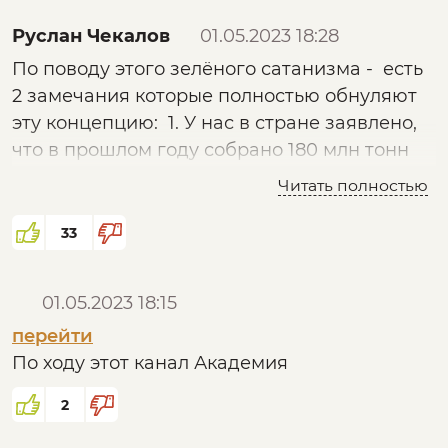
перейти
Руслан Чекалов
01.05.2023 18:28
По поводу этого зелёного сатанизма - есть
С Уважением
2 замечания которые полностью обнуляют
эту концепцию: 1. У нас в стране заявлено,
что в прошлом году собрано 180 млн тонн
зерновых - это значит, что вместе с ними
Читать полностью
собрано около 250 млн тонн соломы т.к. на
каждый килограмм пшеницы приходится
33
1,3-1,5 кг соломы - её с полей убирать
вынуждены, чтобы почва не окислялась.
01.05.2023 18:15
При этом потребление ГСМ за прошлый год
перейти
составило по разным данным 60 млн. т. Это
По ходу этот канал Академия
значит, что если эту огромную массу
использовать как сырье для получения
2
синтетического горючего, по технологиям
ещё третьего рейха например синтезом