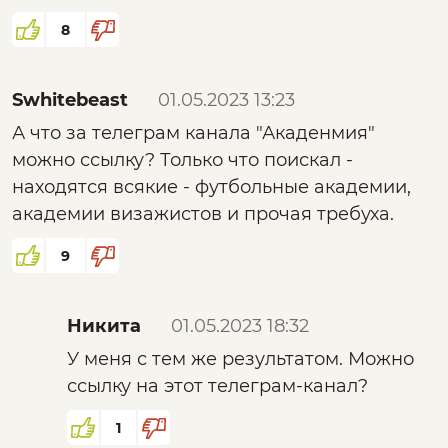
диалектиком-практиком, чтобы разглядеть в
выработке электрической энергии,
8
сущем будущие должные «советы2.0».
небольшая доля может остаться и для
«Учиться! Учиться! И еще раз, учиться!» (у
продажи. Разработка оборудования,
Ленина такому зловещему
Swhitebeast
01.05.2023 13:23
реализованная на этих принципах могла бы
интеллектуальному превосходству),
полностью обнулить всю идеологическую
А что за телеграм канала "Акаденмия"
товарищи!
основу всех экофашистов и запустить новый
можно ссылку? Только что поискал -
этап научно-технического прогресса,
находятся всякие - футбольные академии,
PS. Статья на dzen:
Язык логики. Товар–
основой которого будет не сокращение
академии визажистов и прочая требуха.
Нация–Язык в воспроизводстве социальной
издержек за счёт повышения
надстройки.
9
производительности труда - а за счёт
извлечения из себестоимости продукции
сырьевого компонента.
Никита
01.05.2023 18:32
У меня с тем же результатом. Можно
ссылку на этот телеграм-канал?
1