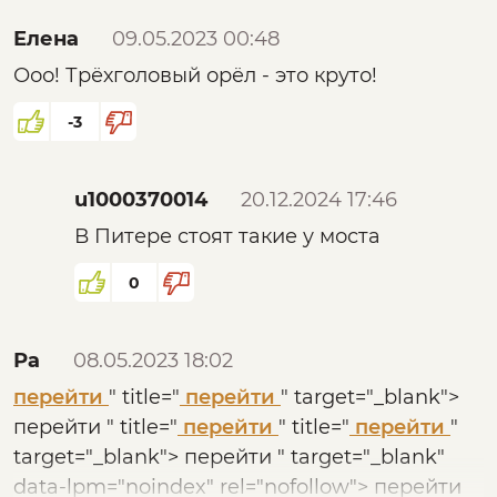
всего мира (при "Солидарной экономике" В.
Елена
09.05.2023 00:48
А. Лепехина).
Ооо! Трёхголовый орёл - это круто!
-3
u1000370014
20.12.2024 17:46
В Питере стоят такие у моста
0
Ра
08.05.2023 18:02
перейти
" title="
перейти
" target="_blank">
перейти
" title="
перейти
" title="
перейти
"
target="_blank">
перейти
" target="_blank"
data-lpm="noindex" rel="nofollow">
перейти