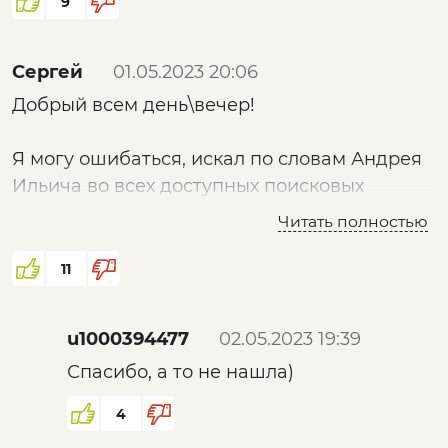
9
Сергей
01.05.2023 20:06
Добрый всем день\вечер!
Я могу ошибаться, искал по словам Андрея
Ильича во всех доступных поисковых
системах. Нашел какнал: Ακαδημία -
Читать полностью
возможно речь о нём т.к. в "ленте" данного
канала присутствует пост: "О новом
11
технологическом укладе и циркулярных
пилах, часть 2" (а так же части 1 и 3)
u1000394477
02.05.2023 19:39
Вот ссылка, но прошу отнестись со
Спасибо, а то не нашла)
"здоровым" скепсисом ибо это продукт
моего поиска, а не "точная (проверенная)"
4
ссылка: