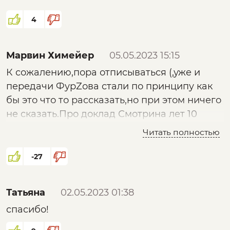
4
Марвин Химейер
05.05.2023 15:15
К сожалению,пора отписываться (,уже и
передачи ФурZова стали по принципу как
бы это что то рассказать,но при этом ничего
не сказать.Про доклад Смотрина лет 10
назад уже было рассказано .Лучше Ходоса
Читать полностью
новый выпуск посмотреть,тот хоть не
боится вещи своими именами называть
-27
Татьяна
02.05.2023 01:38
спасибо!