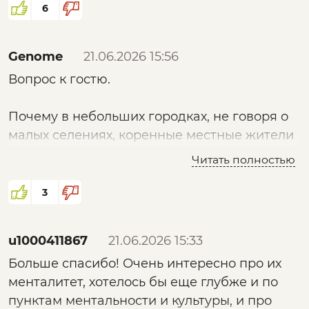
потомки живут на территории Европы и
6
Азии, в т.ч. на нашей. И тогда понятно чего
стоят эти все «европейские наследники
Genome
21.06.2026 15:56
античности».
Вопрос к гостю.
Почему в небольших городках, не говоря о
малых селениях, коренные местные жители
не считают себя китайцами, когда к ним
Читать полностью
обращаешься ?
3
Чайна - они говорят.
u1000411867
21.06.2026 15:33
Больше спасибо! Очень интересно про их
менталитет, хотелось бы еще глубже и по
пунктам ментальности и культуры, и про