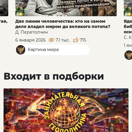
ая,
Две линии человечества: кто на самом
Яде
деле владел миром до великого потопа?
биб
осн
Д. Перетолчин
С. 
6 января 2026
7.1 тыс.
715
1 я
Картина мира
Входит в подборки