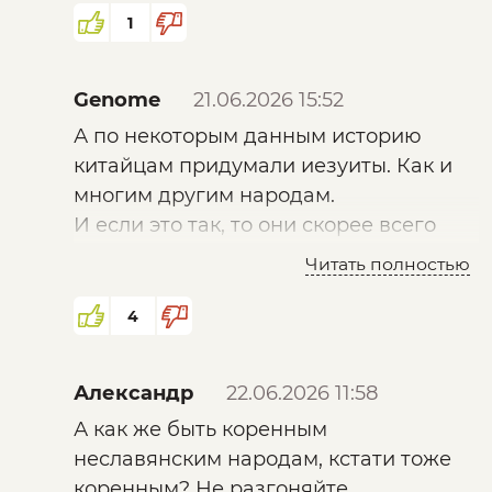
1
Genome
21.06.2026 15:52
А по некоторым данным историю
китайцам придумали иезуиты. Как и
многим другим народам.
И если это так, то они скорее всего
внедрили свои дополнения,
Читать полностью
например, с упомянутыми прямыми
линиями фигуры женщинам (т.е.
4
против линий природы), то есть
искусственно делать из девушек
Александр
22.06.2026 11:58
мальчиков. А в действительности -
А как же быть коренным
прививать образ гомосексуальности в
неславянским народам, кстати тоже
это общество.
коренным? Не разгоняйте