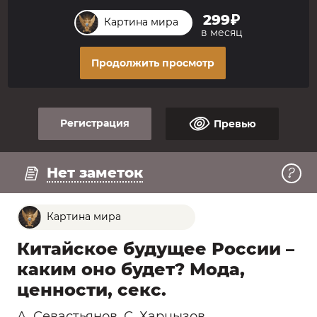
299₽
Картина мира
в месяц
Продолжить просмотр
Регистрация
Превью
Регистрация
Смотреть превью
Нет заметок
Картина мира
Китайское будущее России –
каким оно будет? Мода,
ценности, секс.
А. Севастьянов
,
С. Харцызов