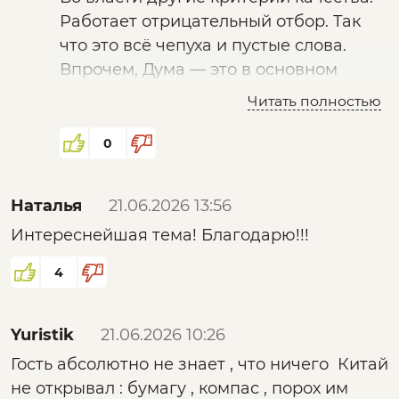
законодательном органе, откуда
Работает отрицательный отбор. Так
привносятся законы, по которым мы
что это всё чепуха и пустые слова.
живём потом.
Впрочем, Дума — это в основном
декоративный орган, призванный
Только вот, во-первых, 100 человек -
Читать полностью
изображать демократию,
явно мало, хотя бы 50% ГД.
многопартийность и прочие элементы
Во-вторых, кто эти люди, насколько
0
«цивилизованного» «штата/etat»
они компетентны и смогут ли они
(русское слово государство означает
противостоять в таком количестве
Наталья
21.06.2026 13:56
другое и тут неприменимо)
остальным многолетним сидельцам в
Интереснейшая тема! Благодарю!!!
депутатских креслах ?
Вот вопрос в чём.
4
Yuristik
21.06.2026 10:26
Гость абсолютно не знает , что ничего Китай
не открывал : бумагу , компас , порох им