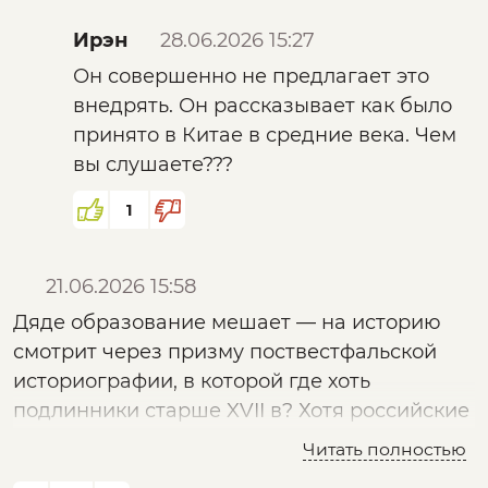
Ирэн
28.06.2026 15:27
Он совершенно не предлагает это
внедрять. Он рассказывает как было
принято в Китае в средние века. Чем
вы слушаете???
1
21.06.2026 15:58
Дяде образование мешает — на историю
смотрит через призму поствестфальской
историографии, в которой где хоть
подлинники старше XVII в? Хотя российские
генетики дали ответ на вопрос историков
Читать полностью
куда делись скифы — никуда не делись, их