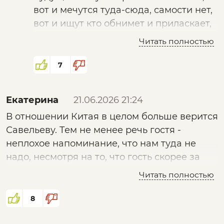
вот и мечутся туда-сюда, самости нет,
вот и ищут кто обнимет и приласкает,
только чтоб сундуки с добром не
Читать полностью
отобрали
7
Екатерина
21.06.2026 21:24
В отношении Китая в целом больше верится
Савельеву. Тем не менее речь гостя -
неплохое напоминание, что нам туда не
надо, несмотря на то, что гость скорее за
заимствование многого.
Читать полностью
8