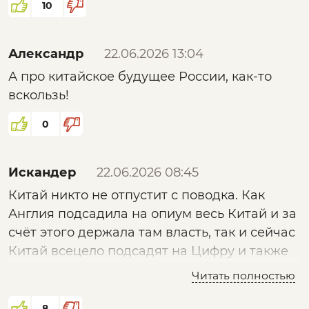
только переводчики западных идеалов на
10
китайский. Цивилизацию под Китай не
положишь, а очень хочется.
Александр
22.06.2026 13:04
А про китайское будущее России, как-то
вскользь!
0
Искандер
22.06.2026 08:45
Китай никто не отпустит с поводка. Как
Англия подсадила на опиум весь Китай и за
счёт этого держала там власть, так и сейчас
Китай всецело подсадят на Цифру и также
будут держать на цифровом поводке.
Читать полностью
8