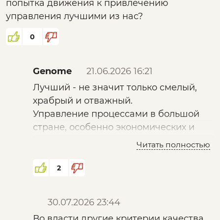
попытка движения к привлечению
управления лучшими из нас?
0
Genome
21.06.2026 16:21
Лучший - не значит только смелый,
храбрый и отважный.
Управление процессами в большой
стране, особенно экономических и
финансовых, требуют несколько иного
Читать полностью
опыта.
Скорее всего Верховный
2
подразумевал что-то другое.
Возможно разбавить демагогов и
30.07.2026 23:44
агентов иностранных разведок в
Во власти другие критерии качества.