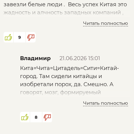
завезли белые люди . Весь успех Китая это
жадность и алчность западных компаний ,
которые переносили свои производства в
Читать полностью
Китай , чтобы получать сверхприбыли , а эти
все копировали и выкидывали на рынок .
9
Наши предки воевали с аримами детьми
желтого дракона - китайцами , знали об их
Владимир
21.06.2026 15:01
опасности .
Кита=Чита=Цитадель=Сити=Китай-
город. Там сидели китайцы и
изобретали порох, да. Смешно. А
говорят, мозг, формируемый
китайским языком, не способен
Читать полностью
ничего изобрести по определению.
Только быть copycats. История с
8
древним Китаем - это такой же миф,
как и остальные. И китайцы -