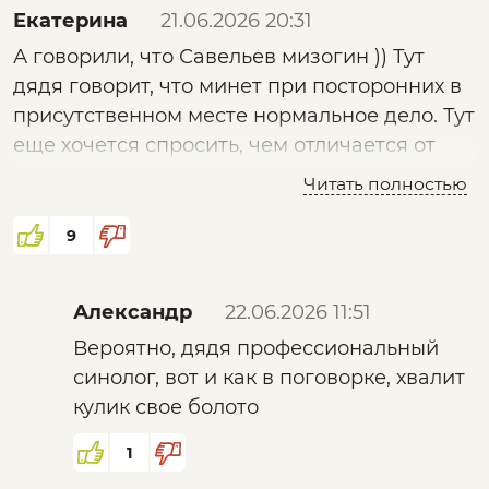
Екатерина
21.06.2026 20:31
А говорили, что Савельев мизогин )) Тут
дядя говорит, что минет при посторонних в
присутственном месте нормальное дело. Тут
еще хочется спросить, чем отличается от
современной западной поп-культуры? Там
Читать полностью
все клипы подобные. Ну и отсос у
начальника распространенный мем в
9
России. Только да, здесь мы считаем, что это
позорно, а дядя предлагает внедрять.
Александр
22.06.2026 11:51
Вероятно, дядя профессиональный
синолог, вот и как в поговорке, хвалит
кулик свое болото
1