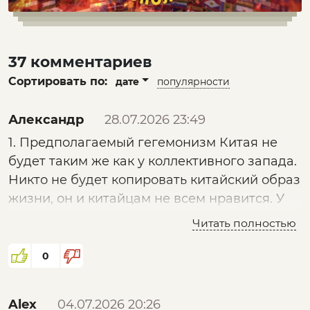
37 комментариев
Сортировать по:
дате
популярности
Александр
28.07.2026 23:49
1. Предполагаемый гегемонизм Китая не
будет таким же как у коллективного запада.
Никто не будет копировать китайский образ
жизни, он и китайцам не всем нравится. У
Китая будут покупать товары, может быть
Читать полностью
опасаться его армии, получать его деньги,
не более того. Особенно умиляет как автор
0
рассказывает про китаянок на основе
всяких древних установок, это всё равно,
Alex
04.07.2026 20:26