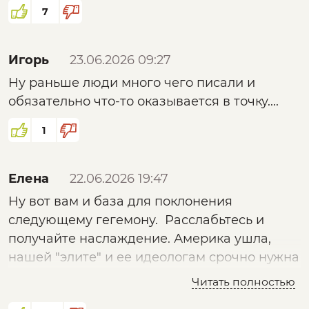
Это о чем? Есть произведения где
чувствовал себя личностью,независимо от
7
используются все 80 тысяч? Может есть
гендерной принадлежности,но подчинялся
автор? Тогда о чем этот факт?
законам общества и эти законы были о
Игорь
23.06.2026 09:27
справедливости и равенстве.
Ну раньше люди много чего писали и
обязательно что-то оказывается в точку....
1
Елена
22.06.2026 19:47
Ну вот вам и база для поклонения
следующему гегемону. Расслабьтесь и
получайте наслаждение. Америка ушла,
нашей "элите" и ее идеологам срочно нужна
замена. Ну не могут они без внешнего
Читать полностью
хозяина. Мы не цивилизация для них , а