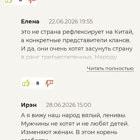
Производство то оно в Китае, а дата центры,
управляющие производством то в АСаШай.
Елена
22.06.2026 19:55
это не страна рефлексирует на Китай,
а конкретные представители кланов.
И производство биг тек контролирует
И да, они очень хотят засунуть страну
АСаШай (DARPA).
в ранг третьестепенных. Народу
приписывают рабский менталитет, на
Читать полностью
деле страдают этим сами. В их головах
Китай это смотрящий за странами 3-его
просто не укладывается самостояние.
мира.
8
Из чего можно сделать вывод, что если твоя
страна существенно рефлексирует на
Ирэн
28.06.2026 15:00
Китай, значит ты страна третьего мира.
А я вижу наш народ вялый, ленивы.
АСаШай смотрящие за странами
Мужчины не хотят и не любят детей.
"Цивилизованного Запада".
Изменяют жёнам. В этом корень
И сейчас во многом конфликты между и