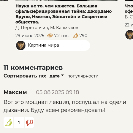
Наука не то, чем кажется. Большая
Что
сфальсифицированная Тайна: Джордано
офи
Бруно, Ньютон, Эйнштейн и Секретные
В. 
общества.
22 
Д. Перетолчин, М. Калмыков
29 июня 2025
7.2 тыс.
790
Картина мира
11 комментариев
Сортировать по:
дате
популярности
Максим
05.08.2025 09:18
Вот это мощная лекция, послушал на одели
дыхании. Буду всем рекомендовать!
1