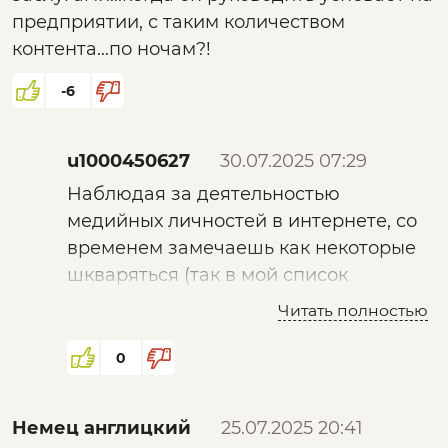
предприятии, с таким количеством
контента...по ночам?!
-6
u1000450627
30.07.2025 07:29
Наблюдая за деятельностью
медийных личностей в интернете, со
временем замечаешь как некоторые
шкваряться (так в мой список
недоверия попали Потапенко, Туров,
Читать полностью
Хазин, Школьников, Ткачук, Бобылев,
Павел Иванов и др. персоны на
0
которых я раньше залипал).
Поэтому поддерживаю вопрос в
Немец англицкий
25.07.2025 20:41
части, когда подобные (без ярлыков