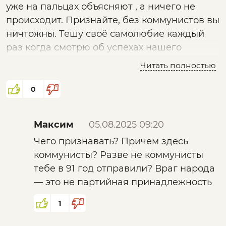
уже на пальцах объясняют , а ничего не
"манипулятор") медиаличности
происходит. Признайте, без коммунистов вы
успевают и работать и "пилить"
ничтожны. Тешу своё самолюбие каждый
контент.
раз когда смотрю об успехах нашего
И вообще может ли эксперт
капитализма:)))
называться независимым, если со
Читать полностью
временем его аудитория начинает
влиять на создаваемый им контент?
0
Максим
05.08.2025 09:20
Чего признавать? Причём здесь
коммунисты? Разве не коммунисты
тебе в 91 год отправили? Враг народа
— это не партийная принадлежность
1