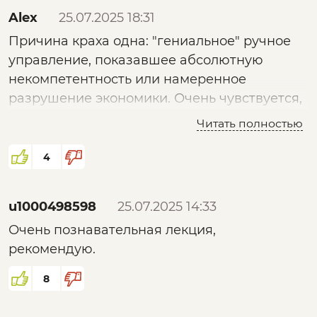
Alex
25.07.2025 18:31
Причина краха одна: "гениальное" ручное
управление, показавшее абсолютную
некомпетентность или намеренное
разрушение экономики. Очень чувствуется,
что в точке бифуркации не только
Читать полностью
экономика, но и страна в целом. Слышны
одни декларации, а чего-то реального нет и
4
пока не предвидится.
u1000498598
25.07.2025 14:33
Очень познавательная лекция,
рекомендую.
8