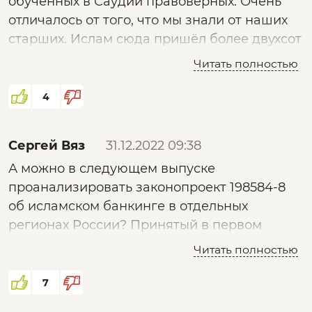
обученных в Саудии правоверных. Очень
отличалось от того, что мы знали от наших
старших. Ислам сюда пришёл более двухсот
лет назад. Т.н. новейший ислам агрессивен
Читать полностью
4
Сергей Вяз
31.12.2022 09:38
А можно в следующем выпуске
проанализировать законопроект 198584-8
об исламском банкинге в отдельных
регионах России? Принятый в первом
чтении 21.12.22. В тексте которого не
Читать полностью
встречается слово "исламский". Кто его
лоббирует и в каких целях?
7