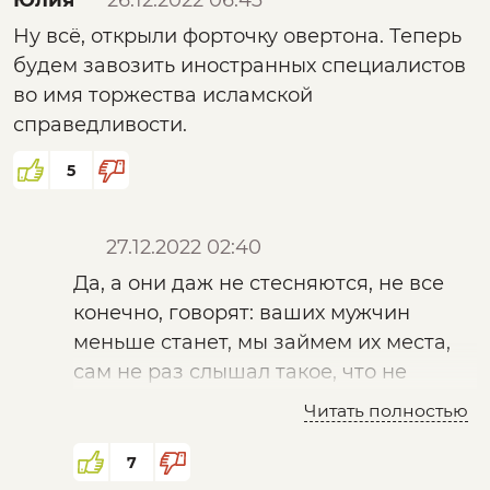
Юлия
26.12.2022 06:43
Боты?!)
Ну всё, открыли форточку овертона. Теперь
Что то странное с оценками, товагищи!
будем завозить иностранных специалистов
во имя торжества исламской
справедливости.
5
27.12.2022 02:40
Да, а они даж не стесняются, не все
конечно, говорят: ваших мужчин
меньше станет, мы займем их места,
сам не раз слышал такое, что не
правда?
Читать полностью
Они сейчас такое говорят, а те кто
молчит ждут , мечтают об этом .
7