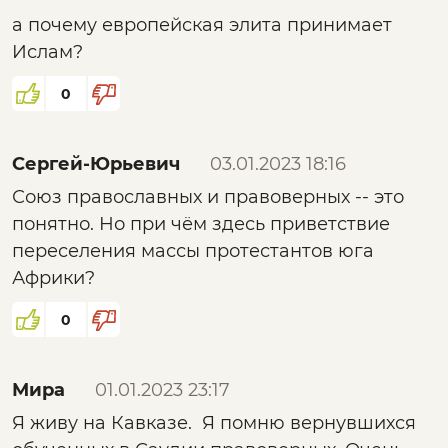
наши мусульмане и мусульмане близких
а почему европейская элита принимает
нам территорий ( Ср. Азия ) победят. А
Ислам?
остальные вместе с англосаксами ( которые
0
их поддерживают ) пойдут на дно. Но для
этого нам придется вернуться в Ср. Азию и
бороться с исламизмом для начала там. Это
Сергей-Юрьевич
03.01.2023 18:16
просто фактор выживания России как
Союз православных и правоверных -- это
государства и наших коренных народов, а
понятно. Но при чём здесь приветствие
иначе будет как во Франции? Идем за
переселения массы протестантов юга
Европой бодрыми шагами!
Африки?
0
Мира
01.01.2023 23:17
Я живу на Кавказе. Я помню вернувшихся