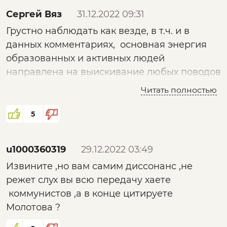
Сергей Вяз
31.12.2022 09:31
Грустно наблюдать как везде, в т.ч. и в
данных комментариях, основная энергия
образованных и активных людей
направлена на выискивание любых поводов
для разногласий и критики спикеров по
Читать полностью
любой тематике, и далее на саму эту
критику. Мол "так нельзя течь заделывать,
5
ни в коем случае!" А корабль под
бесконечные споры продолжает тонуть. Так
u1000360319
29.12.2022 03:49
нас и раскатают все кому не лень по
Извините ,но вам самим диссонанс ,не
брёвнышку.
режет слух вы всю передачу хаете
коммунистов ,а в конце цитируете
Молотова ?