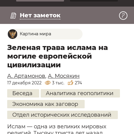
Регистрация
Смотреть превью
Нет заметок
Картина мира
Зеленая трава ислама на
могиле европейской
цивилизации
А. Артамонов
,
А. Мосякин
17 декабря 2022
3 тыс.
274
Беседа
Аналитика геополитики
Экономика как заговор
Отдел исторических исследований
Ислам — одна из великих мировых
религий. Тысячу триста лет назад