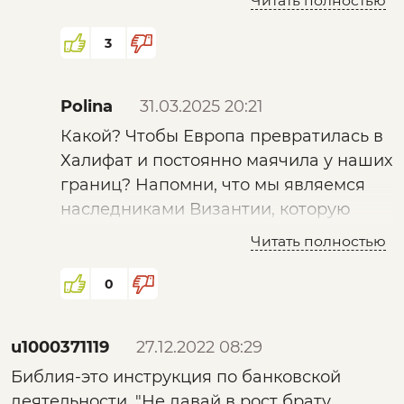
Читать полностью
ты про что ?
3
Polina
31.03.2025 20:21
Какой? Чтобы Европа превратилась в
Халифат и постоянно маячила у наших
границ? Напомни, что мы являемся
наследниками Византии, которую
арабы хотели завоевать))) А.И. Фурсов
Читать полностью
достаточно ясно высказался по
данному вопросу и сообщил, что
0
пойдут эти ребята именно к нам, т.к.
жрать уже в Европе будет нечего и
u1000371119
27.12.2022 08:29
никого)))
Библия-это инструкция по банковской
деятельности. "Не давай в рост брату