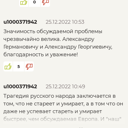
уничтожив побольше неверных.
0
Наивно всё это. Будет варваризация,
лишних детей в рабство продавать
u1000371942
25.12.2022 10:53
как в средние века, когда кормить
Значимость обсуждаемой проблемы
перестанут."
чрезвычайно велика. Александру
Германовичу и Александру Георгиевичу,
Да, поэтому их и выгодно тащить в
благодарность и уважение!
Европу и к нам, в Россию, именно
радикалов, чтобы убрать науку,
5
образование, воспитание и всех
ввергнуть в дикий феодализм)))
Гхм...извините, но нам уже хватило
u1000371942
25.12.2022 10:49
дикого феодализма в 90-е, так что,
Трагедия русского народа заключается в
господа, извольте идти в одно место)))
том, что не стареет и умирает, а в том что он
даже не успевает стареть и умирает
быстрее, чем обсуждаемая Европа. И "наш"
президент соучастник этого преступления,