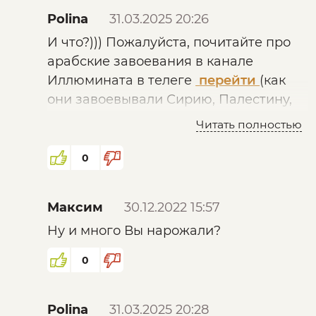
Polina
31.03.2025 20:26
И что?))) Пожалуйста, почитайте про
арабские завоевания в канале
Иллюмината в телеге
перейти
(как
они завоевывали Сирию, Палестину,
Ливан и т.д.) или изучите про
Читать полностью
работорговлю неграми у арабов)))
Смысл в том, что арабы поставят вам
0
такие условия жизни, что лучше
сдохнуть побыстрее)))
Максим
30.12.2022 15:57
Ну и много Вы нарожали?
0
Polina
31.03.2025 20:28