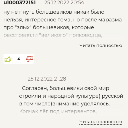
u1000372151
25.12.2022 20:54
ну не пнуть большевиков никак было
нельзя, интересное тема, но после маразма
про "злых" большевиков, которые
расстреляли "великого" полководца,
"победителя" немцев смотреть нет никакого
Читать полностью
смысла
4
25.12.2022 21:28
Согласен, большевики свой мир
строили и народной культуре( русской
в том числе)внимание уделялось,
Колчак лёг под интервентов,
исламская верхушка с англосаксами
Читать полностью
договорятся, отношение к труду и