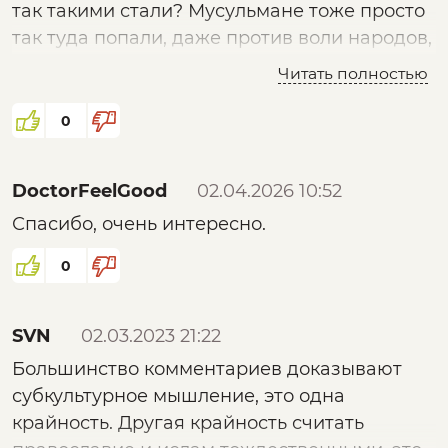
так такими стали? Мусульмане тоже просто
так туда попали, даже против воли народов,
да, собственно, как и у нас? Прямо из
Читать полностью
разряда "масло подорожало само". Это
крайне некомпетентно или политизировано.
0
DoctorFeelGood
02.04.2026 10:52
Спасибо, очень интересно.
0
SVN
02.03.2023 21:22
Большинство комментариев доказывают
субкультурное мышление, это одна
крайность. Другая крайность считать