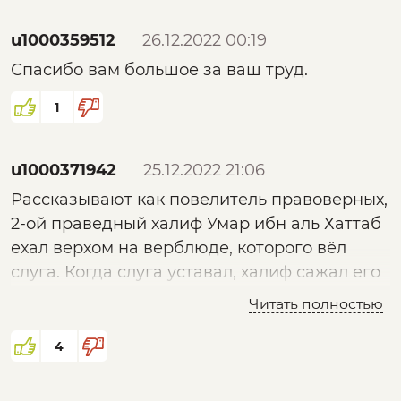
Не над нам такого Г......
u1000359512
26.12.2022 00:19
Спасибо вам большое за ваш труд.
1
u1000371942
25.12.2022 21:06
Рассказывают как повелитель правоверных,
2-ой праведный халиф Умар ибн аль Хаттаб
ехал верхом на верблюде, которого вёл
слуга. Когда слуга уставал, халиф сажал его
на верблюда, а сам вёл его. Вот что такое
Читать полностью
настоящая социальная справедливость.
4