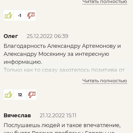
Читать полностью
а это именно и есть настоящее
преступление. И если русский народ не
-1
осознает это, участь его будет незавидной.
Олег
25.12.2022 06:39
Благодарность Александру Артемонову и
Александру Мосякину за интересную
информацию.
Только как то сразу захотелось позитива от
Александра Пыжикова,что и у нас есть
Читать полностью
история и наши Победы,связанные с
глубинной историей Нашего Народа,а не
12
это вот всё.
Отдельно улыбнуло про
Вячеслав
21.12.2022 15:11
немцев,защищающих Россию.
Послушаешь людей и такое впечатление,
Что они защищали?