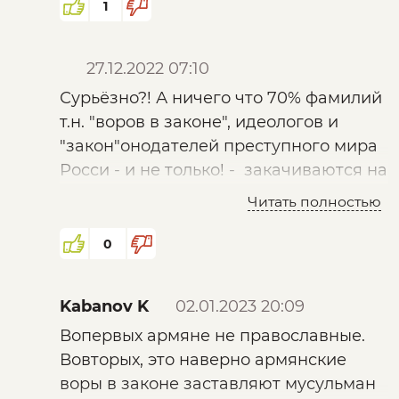
1
27.12.2022 07:10
Сурьёзно?! А ничего что 70% фамилий
т.н. "воров в законе", идеологов и
"закон"онодателей преступного мира
Росси - и не только! - закачиваются на
армянские "-ЯН"?!
Читать полностью
Или это "ара, ми жи фаши пыратья
фа'Хртсте!" ?!
0
Или эти "сукины дети - наши сукины
дети"?!
Kabanov K
02.01.2023 20:09
Вопервых армяне не православные.
Вовторых, это наверно армянские
воры в законе заставляют мусульман