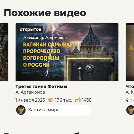
Похожие видео
открытое
Третья тайна Фатимы
Что
А. Артамонов
А. 
1 января 2023
17.6 тыс.
1438
4 и
Картина мира