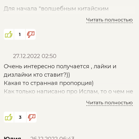
Для начала "волшебным китайским
карандашом" следует очистить
Читать полностью
Телевидение и СМИ РФ от забившегося во
все щели зомбиящика табора таракянов,
1
засланцев инфернального Эчмиадзина,
сеящих плевела Зла и Лжи в грязном виде в
27.12.2022 02:50
ноосфере планеты Земля.
Очень интересно получается , лайки и
дизлайки кто ставит?))
Какая то странная пропорция)
Как только написано про Ислам, то о чем не
удобно говорить, сразу летят дизлайки))
Читать полностью
Люди не дураки, и без вас знают, что на
самом деле твориться, не надо пропихивать
3
ерунду, хавать про типа (мирный) Ислам ни
кто не будет.