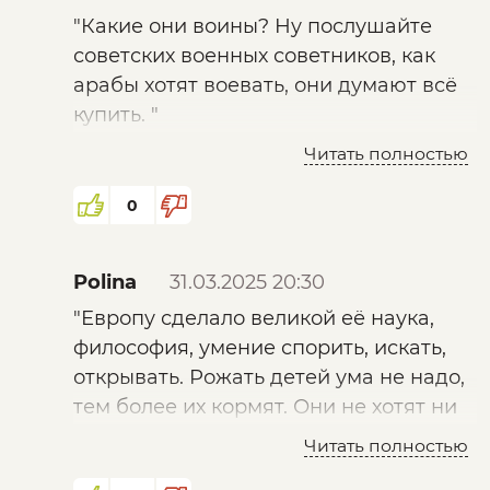
"Какие они воины? Ну послушайте
советских военных советников, как
арабы хотят воевать, они думают всё
купить. "
Читать полностью
Это точно))) Арабы это больше
партизаны, а не солдаты или военные,
0
подобные в России или Германии и
других европейских государств.
Polina
31.03.2025 20:30
"Европу сделало великой её наука,
философия, умение спорить, искать,
открывать. Рожать детей ума не надо,
тем более их кормят. Они не хотят ни
работать, ни учиться, мечты никакой
Читать полностью
нет, кроме как в Рай попасть,