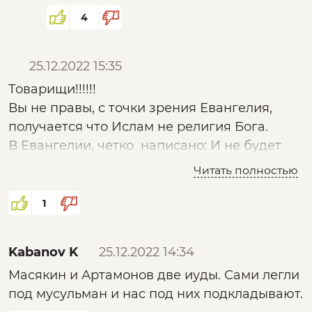
собственности главное, а они на веру
4
всё переводят.
25.12.2022 15:35
Товарищи!!!!!!
Вы не правы, с точки зрения Евангелия,
получается что Ислам не религия Бога.
В Евангелии, четко написано: И не будет
после Христа, пророков, до второго
Читать полностью
пришествия, будут лжепророки !( своими
словами, не дословно, смысл 100%)
1
Спросите у любого священника, целые
трактаты существуют, которые описывают
Kabanov K
25.12.2022 14:34
суть вопроса, очень подробно и не только
Масякин и Артамонов две иуды
. Сами легли
трактаты.
под мусульман и нас под них подкладывают.
Ну и соответсвенно, Ислам возник на много