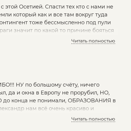
с этой Осетией. Спасти тех кто с нами не
емли который как и все там вокруг туда
контингент тоже бессмысленно под пули
раги значит по какой то причине бояться
ссуждения почти всю передачу? Показать
Читать полностью
наете? Есть сильная Россия - есть Осетия,
 рассуждать там не о чем.
БО!!! НУ по большому счёту, ничего
л, да и окна в Европу не прорубил, НО,
, НО до конца не понимали, ОБРАЗОВАНИЯ в
лександр нам всё очень красиво и
ветам и полочкам разложил!! Александр,
Читать полностью