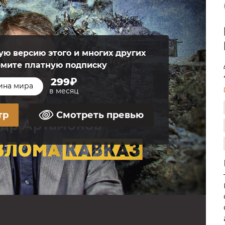
ю версию этого и многих других
рмите платную подписку
299₽
ина мира
в месяц
тр
Смотреть превью