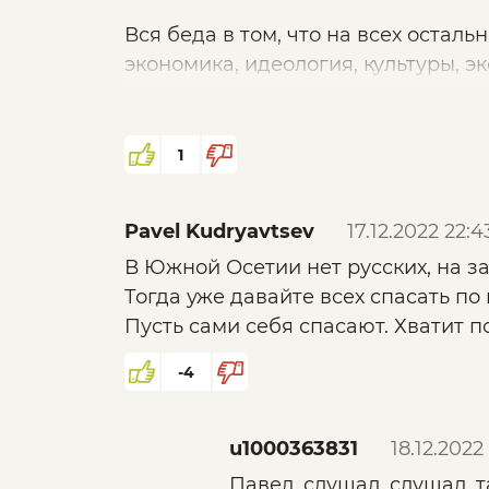
Вся беда в том, что на всех остал
экономика, идеология, культуры, э
"руководством" за посты "смотрящ
Остался последний приоритет - во
сдают, попутно уничтожая пассио
1
Донбасс - малый и слабый шанс в
Pavel Kudryavtsev
17.12.2022 22:4
потому, что у нас нет шовинизма и
В Южной Осетии нет русских, на за
е. мы единственный выживший кус
Тогда уже давайте всех спасать по
Пусть сами себя спасают. Хватит п
Большинство "россиян" (идиотизм 
другим национальностям русского
-4
Потому нас побеждают. Донбасс -
но если не воспользуются остальны
u1000363831
18.12.2022 
Павел, слушал, слушал, 