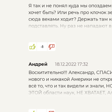
Я так и не понял куда мы опоздаем 
хочет быть? Или речь про клочок з
сюда веками ходит? Держать там 
подставлять. Ну раз не нападают в
контрдействий, к чему все эти ра
как в теме и каких людей важный з
нет сильной России - нет Осетии и
-1
Андрей
18.12.2022 17:32
Восхитительно!!! Александр, СПАСИ
нового и никакой Америки не откры
всё то, что и так видели и знали
ЭТОЙ области наук, НЕ ХВАТАЕТ, А
грамотно показал, рассказал, по ц
СПАСИБО!!