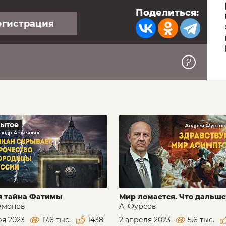
Поделиться:
егистрация
рытое
я тайна Фатимы
Мир ломается. Что дальше
тамонов
А. Фурсов
ря 2023
17.6 тыс.
1438
2 апреля 2023
5.6 тыс.