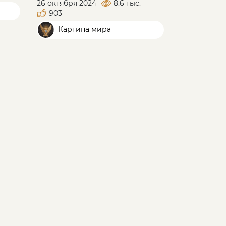
26 октября 2024
8.6 тыс.
Д. Перетолч
903
2 октября 2
Картина мира
Карти