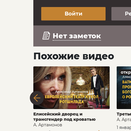
Войти
Р
Нет заметок
Похожие видео
отк
ешнее
Елисейский дворец и
Треть
трансгендер под кроватью
А. Ар
лчин
А. Артамонов
1 янва