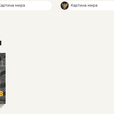
артина мира
Картина мира
и