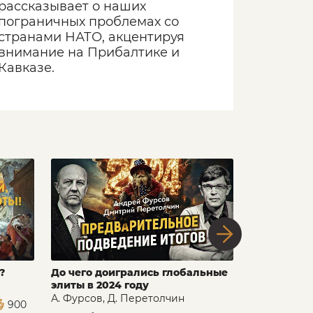
рассказывает о наших
пограничных проблемах со
странами НАТО, акцентируя
внимание на Прибалтике и
Кавказе.
?
До чего доигрались глобальные
Энергоинф
элиты в 2024 году
технологии
секретных 
А. Фурсов, Д. Перетолчин
900
развитие в 