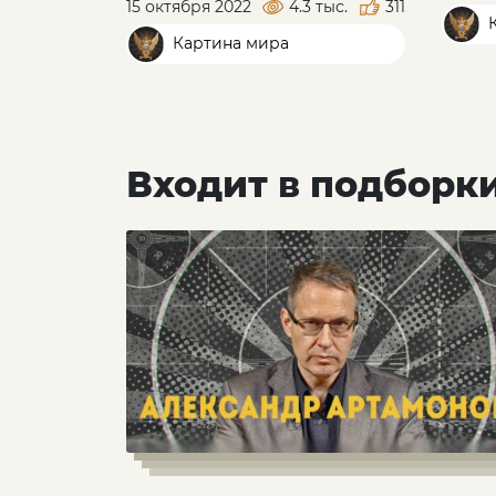
 тыс.
434
15 октября 2022
4.3 тыс.
311
К
Картина мира
Входит в подборк