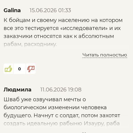
Galina
15.06.2026 01:33
К бойцам и своему населению на котором
все это тестируется «исследователи» и их
заказчики относятся как к абсолютным
рабам, расходнику.
Да и сами штаты похоже не суверенны…
Читать полностью
Спасибо за информацию, еще переслушаю..
0
Людмила
11.06.2026 19:08
Шваб уже озвучивал мечты о
биологическом изменении человека
будущего. Начнут с солдат, потом захотят
создать идеальную рабыню Изауру, раба
мужчину. Новый виток фашизма. Но что-то