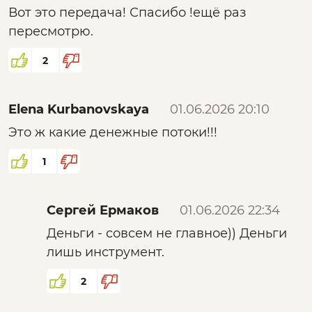
Вот это передача! Спасибо !ещё раз
свободном выгуле. Слава богу, от пули в
Благодарю вас и всех, кто участвовал в
пересмотрю.
голову их ничего не спасет.
сборе материалов и создании передачи.
Желаю всем крепкого здоровья и успехов в
2
работе.
Elena Kurbanovskaya
01.06.2026 20:10
С уважением.
Это ж какие денежные потоки!!!
1
Сергей Ермаков
01.06.2026 22:34
Деньги - совсем не главное)) Деньги
лишь инструмент.
2