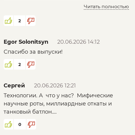
"баллистическому чугунию".
Читать полностью
А обвесы солдата который будет стоить
2
бюджету как ступень ракеты, и которого все
равно на куски разметает "морковка" от РПГ,
Egor Solonitsyn
20.06.2026 14:12
прицепленная на дрон...
Спасибо за выпуски!
Сейчас даже авианосцы под вопросом
2
рентабельности и целесообразности.
Сергей
20.06.2026 12:21
Технологии. А что у нас? Мифические
научные роты, миллиардные откаты и
танковый батлон....
0