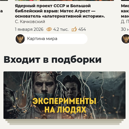
Ядерный проект СССР и Большой
Миф
на
библейский взрыв: Матес Агрест —
как
основатель «альтернативной истории».
ма
С. Качковский
Д. 
1 января 2026
4.2 тыс.
454
30 
Картина мира
Входит в подборки