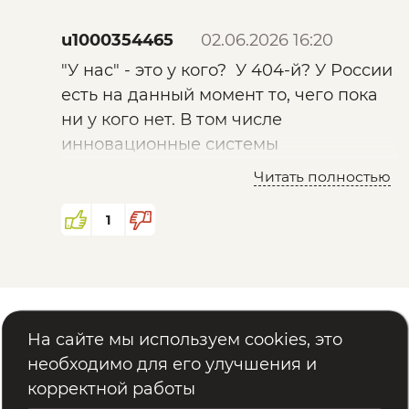
u1000354465
02.06.2026 16:20
"У нас" - это у кого? У 404-й? У России
есть на данный момент то, чего пока
ни у кого нет. В том числе
инновационные системы
биоинженерии при восстановлении
Читать полностью
раненных и покалеченных бойцов. И
чего-то "великая и непобедимая"
1
американская армия как-то не очень
проявила себя в последнем
конфликте с Ираном, пока что
наваляли им по самое небалуйся.
Помощь
Реквизиты
На сайте мы используем cookies, это
Посмотрим, что будет летом. Не стоит,
Политика обработки персональных данных
необходимо для его улучшения и
конечно, просто так отмахиваться от
корректной работы
хайповых заявлений США о