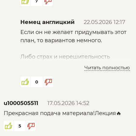
7
Немец англицкий
22.05.2026 12:17
Если он не желает придумывать этот
план, то вариантов немного.
Либо страх и нерешительность
недают, либо слова были пустыми и
Читать полностью
он не верит в то что говорит в своих
выпусках.
0
Но есть другой путь — путь созидания.
u1000505511
17.05.2026 14:52
Он труднее, но честнее. Я надеюсь что
Прекрасная подача материала!Лекция🔥
этот план у него есть и он его
реализует.
5