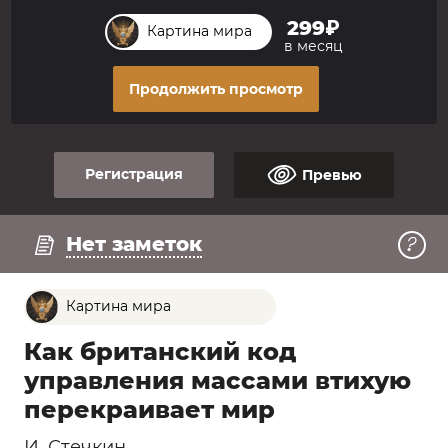
299₽
Картина мира
в месяц
Продолжить просмотр
Регистрация
Превью
Регистрация
Смотреть превью
Нет заметок
Картина мира
Как британский код
управления массами втихую
перекраивает мир
И. Стечкин