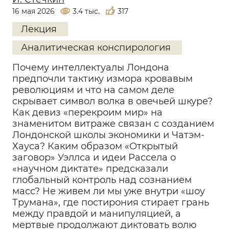
16 мая 2026
3.4 тыс.
317
Лекция
Аналитическая конспирология
Почему интеллектуалы Лондона
предпочли тактику измора кровавым
революциям и что на самом деле
скрывает символ волка в овечьей шкуре?
Как девиз «перекроим мир» на
знаменитом витраже связан с созданием
Лондонской школы экономики и Чатэм-
Хауса? Каким образом «Открытый
заговор» Уэллса и идеи Рассела о
«научном диктате» предсказали
глобальный контроль над сознанием
масс? Не живем ли мы уже внутри «шоу
Трумана», где постирония стирает грань
между правдой и манипуляцией, а
мертвые продолжают диктовать волю