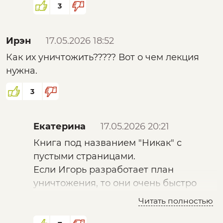
основополагающие труды которого
3
запрещены по обвинению в
экстремизме. Стадо не должно знать,
Ирэн
17.05.2026 18:52
кто и как им правит.
Как их уничтожить????? Вот о чем лекция
нужна.
3
Екатерина
17.05.2026 20:21
Книга под названием "Никак" с
пустыми страницами.
Если Игорь разработает план
уничтожения, то они очень быстро
реализуют план уничтожения Игоря ))
Читать полностью
И будет уничтожен только Игорь.