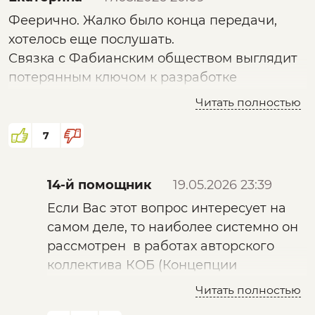
Феерично. Жалко было конца передачи,
хотелось еще послушать.
Связка с Фабианским обществом выглядит
потерянным ключом к разработке
внедрения мирового правительства.
Читать полностью
Однако слова Г. Уэллса о том, что короли уже
являются марионетками, вызывают вопрос,
7
когда и как это началось с королями, кто
стоял за ними тогда.
14-й помощник
19.05.2026 23:39
Если Вас этот вопрос интересует на
самом деле, то наиболее системно он
рассмотрен в работах авторского
коллектива КОБ (Концепции
Общественной Безопасности (но не
Читать полностью
той, которая подписана В.В.Путиным)),