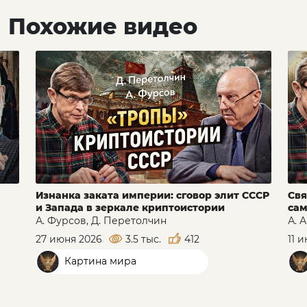
Похожие видео
Изнанка заката империи: сговор элит СССР
Свя
и Запада в зеркале криптоистории
сам
А. Фурсов, Д. Перетолчин
А. 
27 июня 2026
3.5 тыс.
412
11 
Картина мира