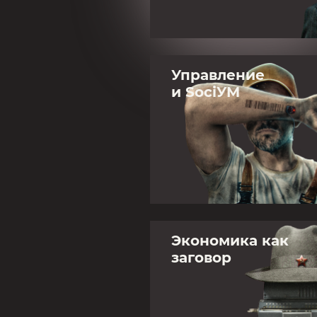
Управление
и SociУМ
Экономика как
заговор