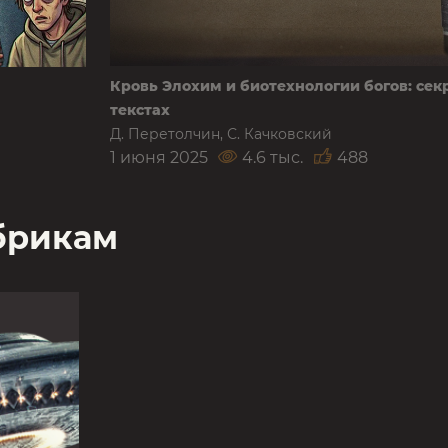
Кровь Элохим и биотехнологии богов: сек
текстах
Д. Перетолчин, С. Качковский
1 июня 2025
4.6 тыс.
488
брикам