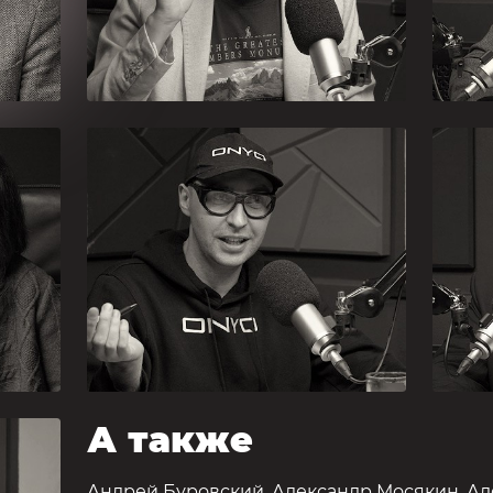
Дмитрий
А
Перетолчин
А
в
История, социология,
Во
конспирология,
НА
дипстейт
Фр
А также
Андрей Буровский
,
Александр Мосякин
,
Ал