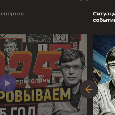
кспертов
Cитуац
событи