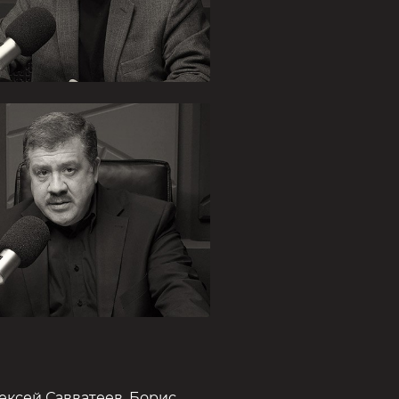
лександр
ртамонов
енное обозрение,
ТО, тайны Ватикана,
анция
ексей Савватеев
,
Борис