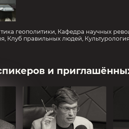
тика геополитики
,
Кафедра научных рев
ия
,
Клуб правильных людей
,
Культурологи
спикеров и приглашённых