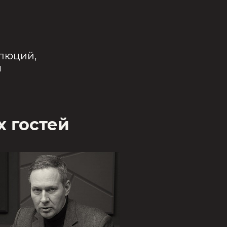
олюций
,
я
 гостей