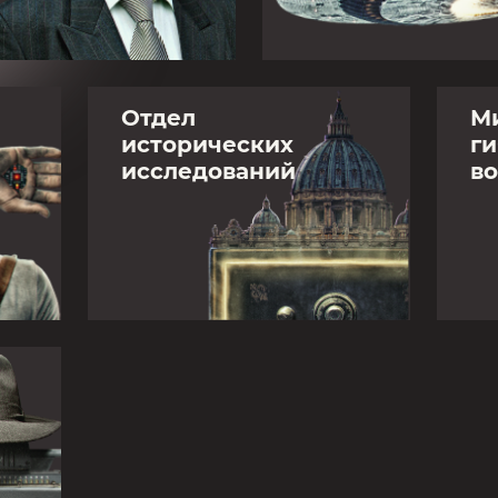
Отдел
М
исторических
г
исследований
в