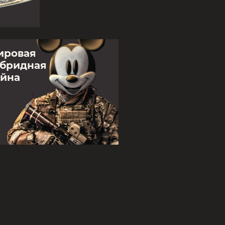
ировая
ибридная
ойна