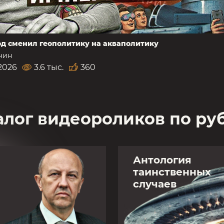
од сменил геополитику на акваполитику
чин
2026
3.6 тыс.
360
алог видеороликов по ру
Антология
таинственных
случаев