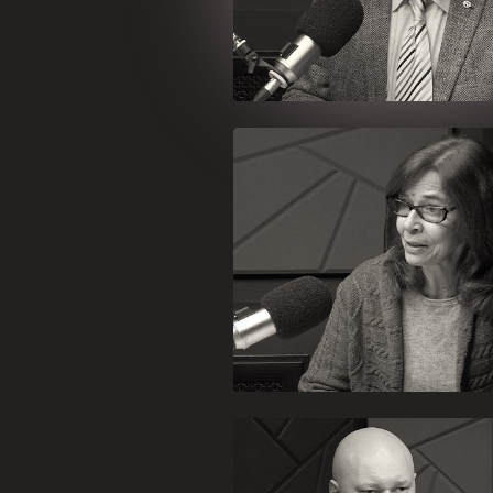
Андрей Фурсо
История, философия,
социология