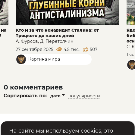
 на
Кто и за что ненавидит Сталина: от
Яде
?
Троцкого до наших дней
биб
осн
А. Фурсов, Д. Перетолчин
С. 
27 сентября 2025
4.5 тыс.
507
1 я
Картина мира
0 комментариев
Сортировать по:
дате
популярности
Помощь
Реквизиты
На сайте мы используем cookies, это
Политика обработки персональных данных