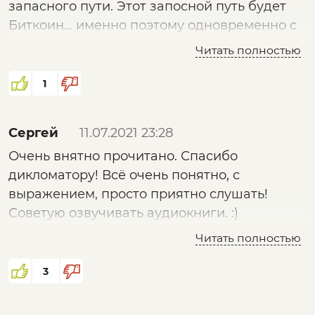
запасного пути. Этот запосной путь будет
И самое главное - извечный русский вопрос
Биткоин... именно поэтому одновременно с
- что делать? Что делать нашему
выходом американцев из афканистана
государству, как противодействовать? И
Читать полностью
Китай запрещает на своей территории
делается ли хоть что-нибудь?
биткоин и его добычу
1
Сергей
11.07.2021 23:28
Очень внятно прочитано. Спасибо
дикломатору! Всё очень понятно, с
выражением, просто приятно слушать!
Советую озвучивать аудиокниги. :)
Читать полностью
3