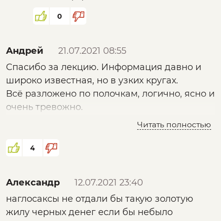
0
Андрей
21.07.2021 08:55
Спасибо за лекцию. Информация давно и
широко известная, но в узких кругах.
Всё разложено по полочкам, логично, ясно и
очень тревожно.
Есть единственное НО: Не раскрыта роль
Читать полностью
наших - российских и советских структур и
спецслужб в распространении (либо в
4
препятствии распространению) наркотиков
на территории постСССР. Нет статистики по
Александр
12.07.2021 23:40
наркотрафику через наши территории, по
наглосаксы не отдали бы такую золотую
росту употребления наркотиков в нашей
жилу черных денег если бы небыло
стране.