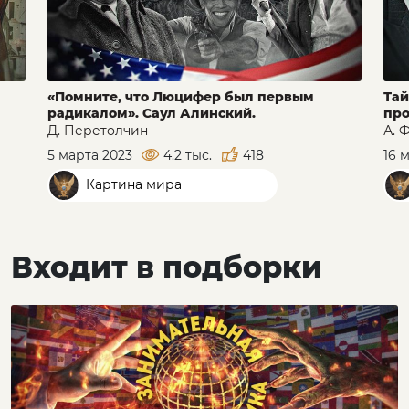
«Помните, что Люцифер был первым
Тай
радикалом». Саул Алинский.
про
Д. Перетолчин
А. 
5 марта 2023
4.2 тыс.
418
16 
Картина мира
Входит в подборки