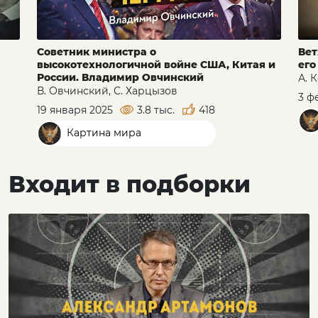
Советник министра о
Вет
высокотехнологичной войне США, Китая и
его
России. Владимир Овчинский
А. 
В. Овчинский, С. Харцызов
3 ф
19 января 2025
3.8 тыс.
418
Картина мира
Входит в подборки