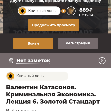
других выпусков, оформите платную подписку
889₽
Книжный день
в месяц
Продолжить просмотр
Регистрация
Войти
Регистрация
Нет заметок
Книжный день
Валентин Катасонов.
Криминальная Экономика.
Лекция 6. Золотой Стандарт
В. Катасонов