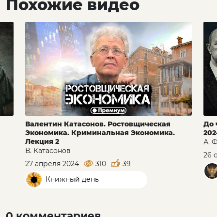
Похожие видео
Валентин Катасонов. Ростовщическая
До 
Экономика. Криминальная Экономика.
202
Лекция 2
А. 
В. Катасонов
26 
27 апреля 2024
310
39
Книжный день
0 комментариев