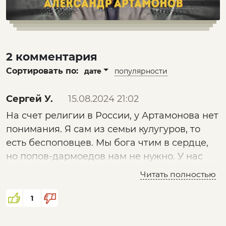
2 комментария
Сортировать по:
дате
популярности
Сергей У.
15.08.2024 21:02
На счет религии в России, у Артамонова нет
понимания. Я сам из семьи кулугуров, то
есть беспоповцев. Мы бога чтим в сердце,
но попов-дармоедов нам не нужно. У нас
бог в сердце, а не в храмах и церквях. Так
Читать полностью
что не вам Александр говорить о вере. И
будьте так любезны не говорить о том чего
1
Вы не знаете. А так лекция для понимания
мира замечательная 👍