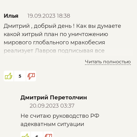
Илья
19.09.2023 18:38
Дмитрий , добрый день ! Как вы думаете
какой хитрый план по уничтожению
мирового глобального мракобесия
реализует Лавров подписывая все
документы на G20 ? А так же хотелось бы
Читать полностью
услышать от вас разбор сокрушительного
удара по западу нашего лучшего в мире
5
президента посредством внедрения в
нашей стране вакцины Спутник V, запуска
Дмитрий Перетолчин
цифрового рубля и электронных паспортов .
20.09.2023 03:37
И своевременной постройки системы
Не считаю руководство РФ
тотального контроля населения , которая
адекватным ситуации
позволит нам еще на уровне зарождения
мыслей выявлять потенциальных