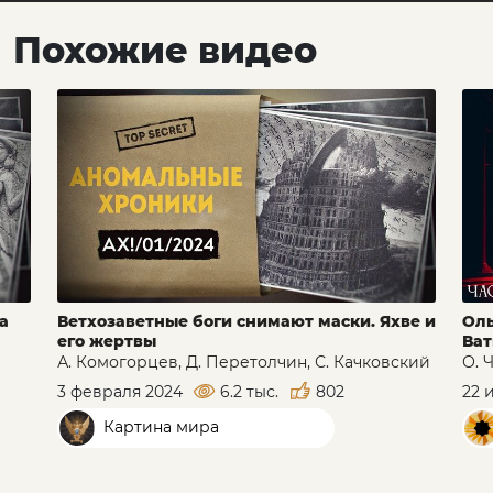
Похожие видео
а
Ветхозаветные боги снимают маски. Яхве и
Оль
его жертвы
Ват
А. Комогорцев, Д. Перетолчин, С. Качковский
О. 
3 февраля 2024
6.2 тыс.
802
22 
Картина мира