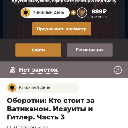
других выпусков, оформите платную подписку
889₽
Книжный день
в месяц
Продолжить просмотр
Регистрация
Войти
Регистрация
Нет заметок
Книжный день
Оборотни: Кто стоит за
Ватиканом. Иезуиты и
Гитлер. Часть 3
О. Четверикова