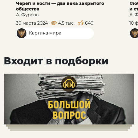
Череп и кости — два века закрытого
Гло
общества
и с
А. Фурсов
А. 
30 марта 2024
4.5 тыс.
640
10 
Картина мира
Входит в подборки