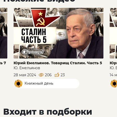
ь 7
Юрий Емельянов. Товарищ Сталин. Часть 5
Юри
Ю. Емельянов
Ю. 
28 мая 2024
206
23
14 
Книжный день
Входит в подборки