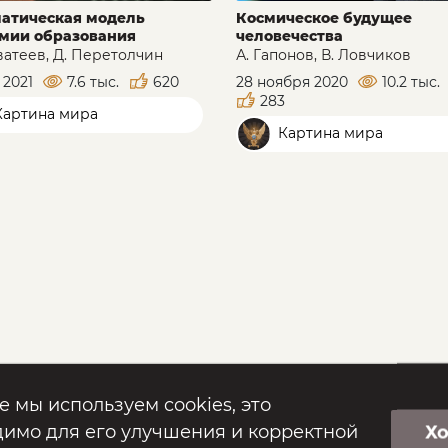
атическая модель
Космическое будущее
мии образования
человечества
ватеев, Д. Перетолчин
А. Гапонов, В. Ловчиков
 2021
7.6 тыс.
620
28 ноября 2020
10.2 тыс.
283
артина мира
Картина мира
е мы используем cookies, это
имо для его улучшения и корректной
Х