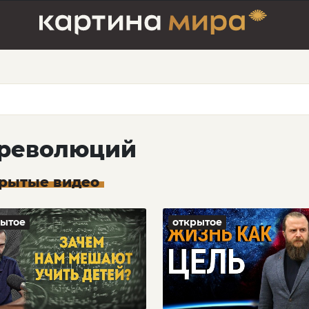
 революций
рытые видео
рытое
открытое