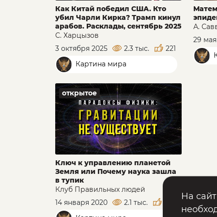
Как Китай победил США. Кто
Матем
убил Чарли Кирка? Трамп кинул
эпиде
арабов. Расклады, сентябрь 2025
А. Сав
С. Харцызов
29 мая
3 октября 2025
2.3 тыс.
221
К
Картина мира
открытое
Ключ к управлению планетой
Земля или Почему наука зашла
в тупик
Клуб Правильных людей
На сайт
14 января 2020
2.1 тыс.
186
необход