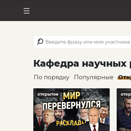
Кафедра научных
По порядку
Популярные
Отк
открытое
отк