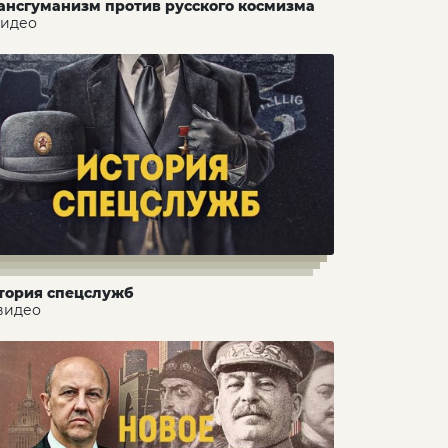
ансгуманизм против русского космизма
видео
тория спецслужб
 видео