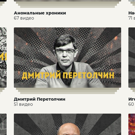
Аномальные хроники
На
67 видео
71
Дмитрий Перетолчин
Иг
51 видео
60