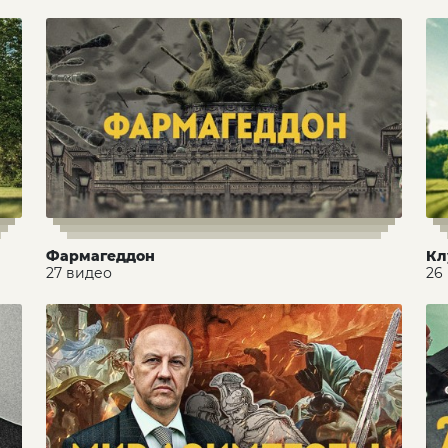
Фармагеддон
Кл
27 видео
26