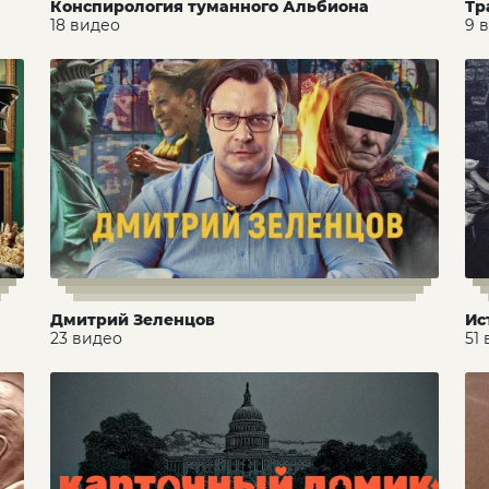
Конспирология туманного Альбиона
Тр
18 видео
9 
Дмитрий Зеленцов
Ис
23 видео
51