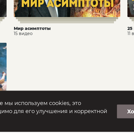
Мир асимптоты
25
15 видео
11
е мы используем cookies, это
имо для его улучшения и корректной
Х