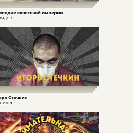
следие советской империи
 видео
орь Стечкин
 видео