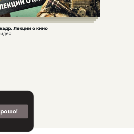
 кадр. Лекции о кино
 видео
орошо!