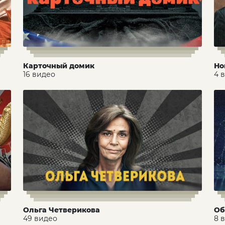
Карточный домик
Но
16 видео
4 
Ольга Четверикова
Об
49 видео
8 