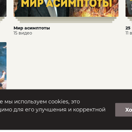
Мир асимптоты
25
15 видео
11
е мы используем cookies, это
имо для его улучшения и корректной
Х