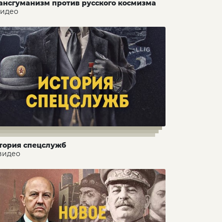
ансгуманизм против русского космизма
видео
тория спецслужб
 видео