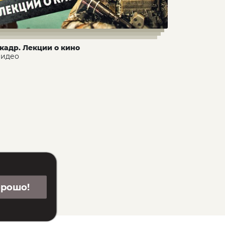
 кадр. Лекции о кино
 видео
орошо!