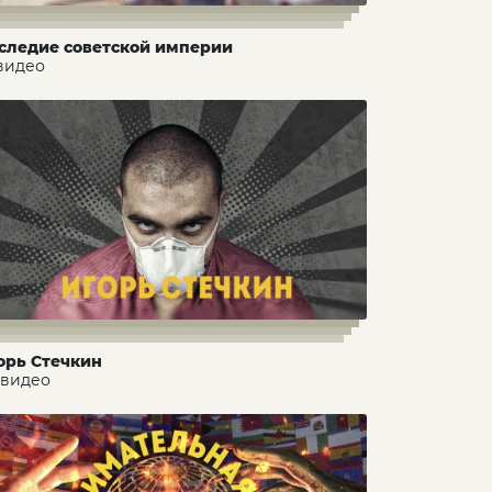
следие советской империи
 видео
орь Стечкин
 видео