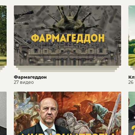
Фармагеддон
Кл
27 видео
26