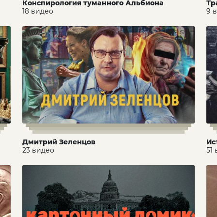
Конспирология туманного Альбиона
Тр
18 видео
9 
Дмитрий Зеленцов
Ис
23 видео
51