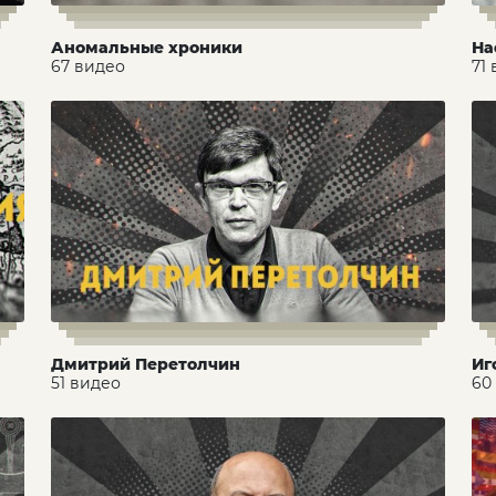
Аномальные хроники
На
67 видео
71
Дмитрий Перетолчин
Иг
51 видео
60