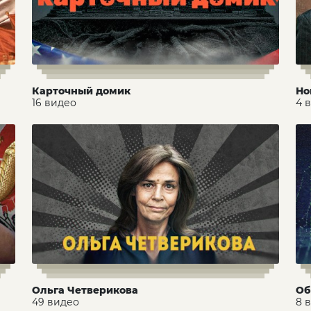
Карточный домик
Но
16 видео
4 
Ольга Четверикова
Об
49 видео
8 