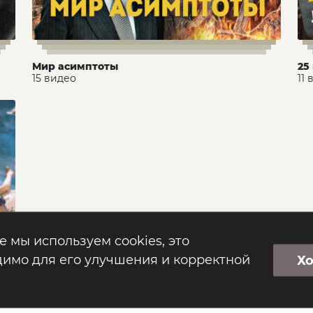
Мир асимптоты
25
15 видео
11
е мы используем cookies, это
имо для его улучшения и корректной
Х