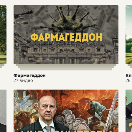
Фармагеддон
Кл
27 видео
26