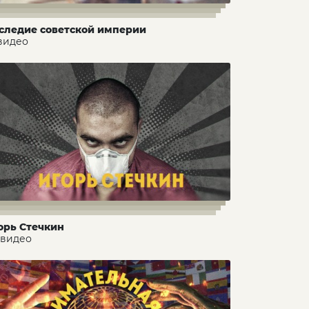
следие советской империи
 видео
орь Стечкин
 видео