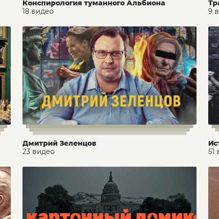
Конспирология туманного Альбиона
Тр
18 видео
9 
Дмитрий Зеленцов
Ис
23 видео
51