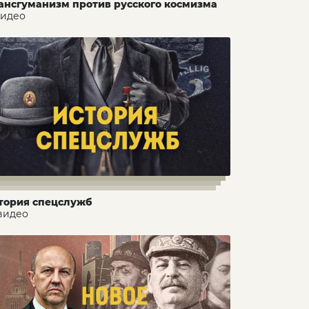
ансгуманизм против русского космизма
видео
тория спецслужб
 видео