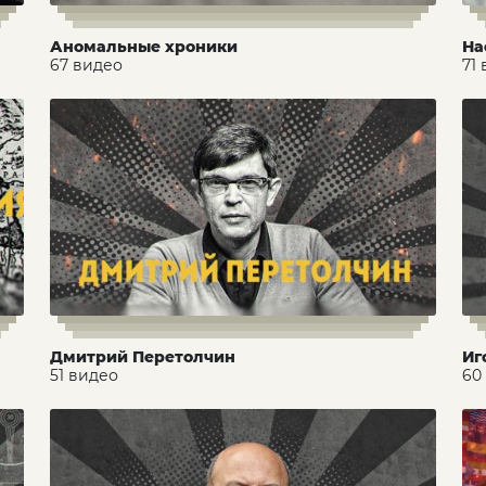
Аномальные хроники
На
67 видео
71
Дмитрий Перетолчин
Иг
51 видео
60