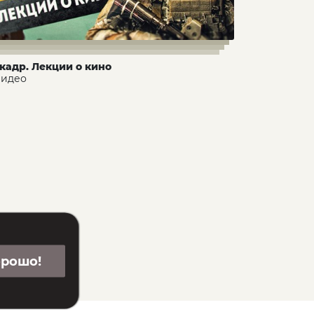
 кадр. Лекции о кино
 видео
орошо!