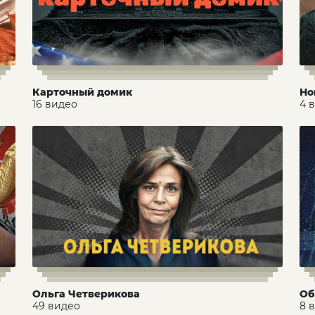
Карточный домик
Но
16 видео
4 
Ольга Четверикова
Об
49 видео
8 