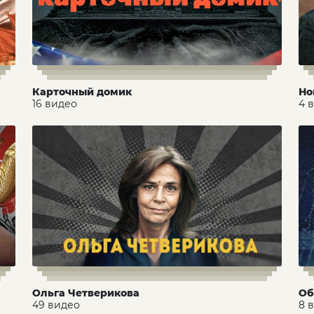
Карточный домик
Но
16 видео
4 
Ольга Четверикова
Об
49 видео
8 