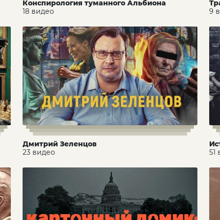
Конспирология туманного Альбиона
Тр
18 видео
9 
Дмитрий Зеленцов
Ис
23 видео
51