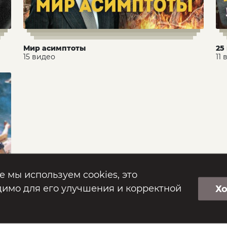
Мир асимптоты
25
15 видео
11
е мы используем cookies, это
имо для его улучшения и корректной
Х