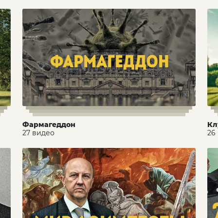
Фармагеддон
Кл
27 видео
26