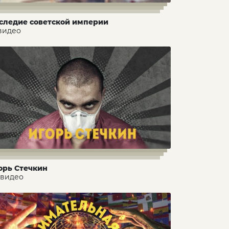
следие советской империи
 видео
орь Стечкин
 видео