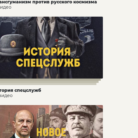
ансгуманизм против русского космизма
видео
тория спецслужб
 видео