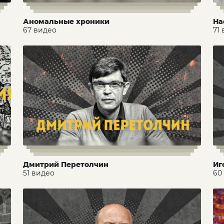
Аномальные хроники
На
67 видео
71
Дмитрий Перетолчин
Иг
51 видео
60