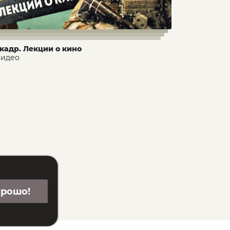
 кадр. Лекции о кино
 видео
орошо!